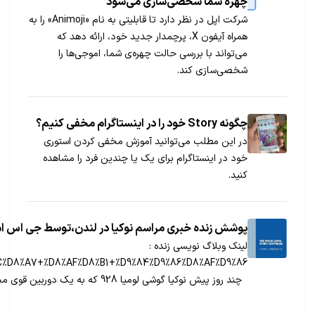
ttp://gsm.ir/news/show/21582/%D8%B5%D9%81%D8%AD%D9%87+%D9