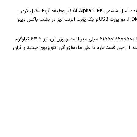
ازنده نسل ششمی
AI Alpha 9 4K
نیز وظیفه آپ-اسکیل کردن
HDM
، دو پورت
USB
و یک پورت اترنت نیز در پشت باکس زیرو
این تلویزیون دارای اسپیکر‌هایی ۶۰ واتی است که صدایی شفاف و با کیفیت را پخش می‌کنند. ابعاد این تلویزیون به همراه استند، معادل با ۵۸۰×۱۶۲۸×۲۱۵۵ میلی متر است و وزن آن نیز ۶۴.۵ کیلوگرم
شور کره جنوبی‌ شده و با قیمت ۴۵٫۸۰۰٫۰۰۰ وون کره (حدود ۳۵٫۱۸۶ دلار) قابل تهیه است. ال جی قصد دارد تا طی ماه‌های آتی، تلویزیون جدید و گران