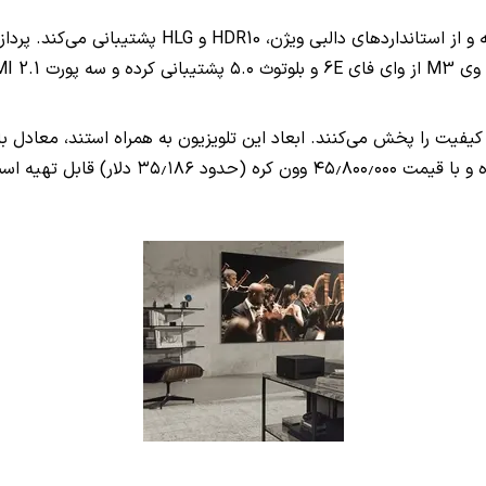
 و از استانداردهای دالبی ویژن،
HDR10
و
HLG
پشتیبانی می‌کند. پرد
ی وی
M3
از وای فای
6E
و بلوتوث ۵.۰ پشتیبانی کرده و سه پورت
I 2.1
می‌رسد. این محصول در حال حاضر روانه بازار ک