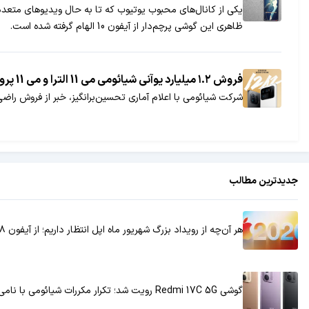
ظاهری این گوشی پرچم‌دار از آیفون 10 الهام گرفته شده است.
فروش ۱.۲ میلیارد یوآنی شیائومی می 11 الترا و می 11 پرو در یک دقیقه!
شرکت شیائومی با اعلام آماری تحسین‌برانگیز، خبر از فروش را
جدیدترین مطالب
هر آن‌چه از رویداد بزرگ شهریور ماه اپل انتظار داریم؛ از آیفون ۱۸ پرو تا نخستین گوشی تاشو!
گوشی Redmi 17C 5G رویت شد؛ تکرار مکررات شیائومی با نامی جدید!