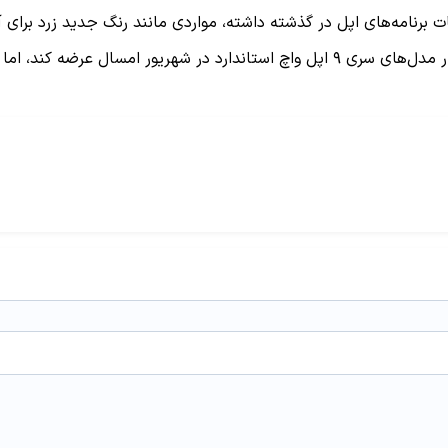
داشته، مواردی مانند رنگ جدید زرد برای آيفون ۱۴ و ۱۴ پلاس که در بهار عرضه شدند، از این موار
شایعه شده است که اپل قصد دارد نسل دوم اپل واچ اولترا را در کنار مدل‌های سری ۹ اپل و