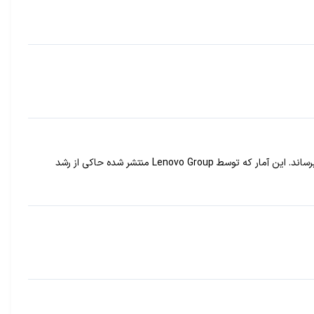
جی اس ام: شرکت موتورولا که اخیرا توسط لنوو خریداری شد، توانسته در سه ماهه پایانی سال 2014، بیش از 10 میلیون گوشی هوشمند به فروش برساند. این آمار که توسط Lenovo Group منتشر شده حاکی از رشد