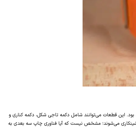
 بود. این قطعات می‌توانند شامل دکمه تاجی شکل، دکمه کناری و
باشند، زیرا این موارد تنها بخش‌های مکانیکی اپل واچ اولترا هستند. این قطعات تیتانیومی در حال حاضر با دستگاه CNC ماشینکاری می‌شوند؛ مشخص نیست که آیا فناوری چاپ سه بعدی به