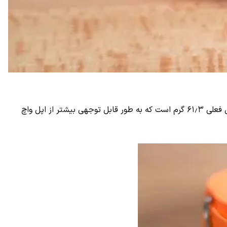
کاربری که این خبر را منتشر کرده، ادعا کرده که اپل واچ اولترای جدید، امسال نسبت به مدل قبلی خود وزن کمتری خواهد داشت. وزن مدل فعلی ۶۱٫۳ گرم است که به طور قابل توجهی بیشتر از اپل واچ