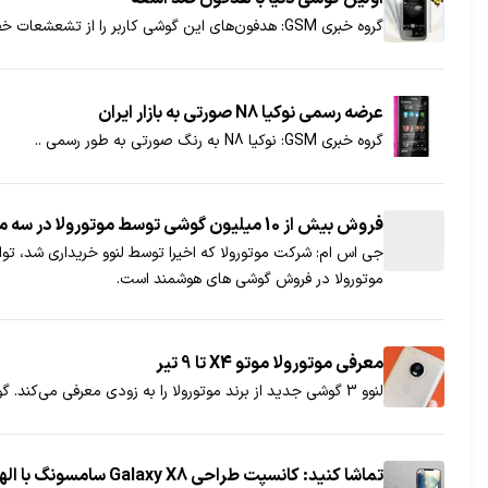
گروه خبری GSM: هدفون‌های این گوشی کاربر را از تشعشعات خطرناک تلفن همراه مصون می‌کنند...
عرضه رسمی نوکیا N8 صورتی به بازار ایران
گروه خبری GSM: نوکیا N8 به رنگ صورتی به طور رسمی ..
فروش بیش از 10 میلیون گوشی توسط موتورولا در سه ماهه پایانی 2014
موتورولا در فروش گوشی های هوشمند است.
معرفی موتورولا موتو X4 تا 9 تیر
لنوو 3 گوشی جدید از برند موتورولا را به زودی معرفی می‌کند. گوشی موتو X4 هم احتمالا تا 9 تیر معرفی می‌شود.
تماشا کنید: کانسپت طراحی Galaxy X8 سامسونگ با الهام از iPhone X