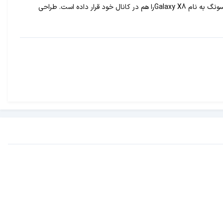
یکی از کانال‌های محبوب یوتیوب که تا به حال ویدیوهای متعددی درباره گوشی‌های مختلف منتشر کرده، حالا کانسپتی از یک گوشی تخیلی سامسونگ به نام Galaxy X8را هم در کانال خود قرار داده است. طراحی