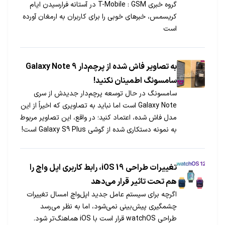
گروه خبری GSM :‏ T-Mobile در آستانه فرارسیدن ایام
کریسمس، خبرهای خوبی را برای کاربران به ارمغان آورده
است
به تصاویر فاش شده از پرچم‌دار Galaxy Note 9
سامسونگ اطمینان نکنید!
سامسونگ در حال توسعه پرچم‌دار جدیدش از سری
Galaxy Note است اما نباید به تصاویری که اخیراً از این
مدل فاش شده، اعتماد کنید؛ در واقع، این تصاویر مربوط
به نمونه دستکاری شده از گوشی Galaxy S9 Plus است!
تغییرات طراحی iOS 19، رابط کاربری اپل واچ را
هم تحت تاثیر قرار می‌دهد
اگرچه برای سیستم عامل جدید اپل‌واچ امسال تغییرات
چشمگیری پیش‌بینی نمی‌شود، اما به نظر می‌رسد
طراحی watchOS قرار است با iOS هماهنگ‌تر شود.