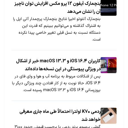
بنچمارک آیفون 12 پرو مکس افزایش توان ناچیز
آن را نشان می‌دهد
بنچمارک آنتوتو اخیرا نتایج بنچمارک پرچمدار آتی اپل را
به اشتراک گذاشته و می‌توانیم ببینیم که قدرت این
دستگاه نسبت به نسل قبلی تغییر خاصی پیدا نکرده
است.
کاربران iOS 16.4 و macOS 13.3 خبر از اشکال
در ویژگی پیوستگی در این نسخه‌ها داده‌اند
پس از اشکالات مربوط به برنامه آب و هوا و وای فای در
iOS 16.4، حالا نوبت به از کار افتادن چند ویژگی دیگر با
بروزرسانی iOS 16.4 و macOS 13.3 رسیده است.
ردمی K70 اولترا احتمالاً طی ماه جاری معرفی
خواهد شد
گوشی پرمیوم برند ردمی با برچسب قیمتی حدود ۳۰۰۰