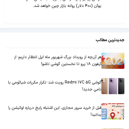
یوآن (۴۰۰ دلار) روانه بازار چین خواهد شد.
جدیدترین مطالب
هر آن‌چه از رویداد بزرگ شهریور ماه اپل انتظار داریم؛ از
آیفون ۱۸ پرو تا نخستین گوشی تاشو!
گوشی Redmi 17C 5G رویت شد؛ تکرار مکررات شیائومی با
نامی جدید!
قبل از خرید سرور مجازی، این اشتباه رایج درباره لوکیشن را
بدانید!