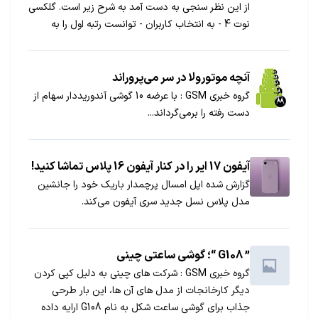
از این نظر سنجی به دست آمد به شرح زیر است. گلکسی
نوت 4 - به انتخاب کاربران - توانست رتبه اول را به
دست بیاورد و با اختلاف کمی آیفون 6 (پرچمدار این
روزهای اپل) در رتبه دوم قرار گرفت. دیگر گوشی های نیز
با اختلاف زیاد از این دو پرچمدار در رتبه های بعدی قرار
آنچه موتورولا در سر می‌پروراند
گرفته اند.
گروه خبری GSM : با عرضه 10 گوشی آندوریددار سهام از
دست رفته را برمی‌گرداند...
آیفون 17 ایر را در کنار آیفون 16 پلاس تماشا کنید!
گزارش شده اپل امسال پرچمدار باریک خود را جانشین
مدل پلاس نسل جدید سری آیفون می‌کند.
” G108 “؛ گوشی ساعتی چینی
گروه خبری GSM : شرکت های چینی به دلیل کپی کردن
دیگر کارخانجات از مدل های آن ها، این بار طرحی
جذاب برای گوشی ساعت شکل به نام G108 ارایه داده