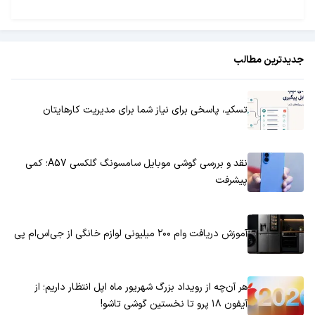
جدیدترین مطالب
تسکیـ، پاسخی برای نیاز شما برای مدیریت کارهایتان
نقد و بررسی گوشی موبایل سامسونگ گلکسی A57؛ کمی
پیشرفت
آموزش دریافت وام ۲۰۰ میلیونی لوازم خانگی از جی‌اس‌ام پی
هر آن‌چه از رویداد بزرگ شهریور ماه اپل انتظار داریم؛ از
آیفون ۱۸ پرو تا نخستین گوشی تاشو!