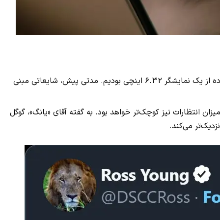
گوشی پیکسل ۶ که در سال ۲۰۲۱ روانه بازار شد؛ از نمایشگری ۶.۴ اینچی استفاده می‌کرد و در نسل بعدی یا همان پیکسل ۷، شاهد استفاده از یک نمایشگر ۶.۳۲ اینچی بودیم. مدتی پیش، شایعاتی مبنی
گ» که از تحلیل‌گران صاحب نام در دنیای تکنولوژی محسوب می‌شود؛ ادعا کرده که نمایشگر گوگل پیکسل ۸ حتی از میزان انتظارات نیز کوچک‌تر خواهد بود. به گفته آقای «یانگ»، گوگل