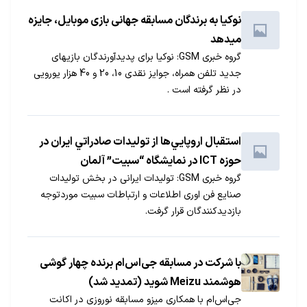
نوکیا به برندگان مسابقه جهانی بازی موبایل، جایزه
می‏دهد
گروه خبری GSM: نوکیا برای پدیدآورندگان بازی‏های
جدید تلفن همراه، جوایز نقدی 10، 20 و 40 هزار یورویی
در نظر گرفته است .
استقبال اروپايي‌ها از توليدات صادراتي ايران در
حوزه ICT در نمایشگاه “سبیت” آلمان
گروه خبری GSM: تولیدات ایرانی در بخش تولیدات
صنایع فن اوری اطلاعات و ارتباطات سبیت موردتوجه
بازدیدکنندگان قرار گرفت.
با شرکت در مسابقه جی‌اس‌ام برنده چهار گوشی
هوشمند Meizu شوید (تمدید شد)
جی‌اس‌ام با همکاری میزو مسابقه نوروزی در اکانت