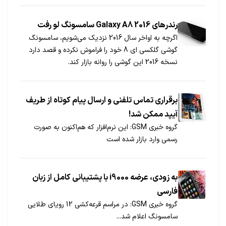
رندرهای Galaxy A8 2016 سامسونگ لو رفت
اگرچه به اواخر سال 2016 نزدیک می‌شویم، سامسونگ
گوشی گلکسی ای 8 خود را فراموش نکرده و قصد دارد
نسخه 2016 این گوشی را روانه بازار کند.
برقراری تماس تلفنی و ارسال پیام کوتاه از طریف
آیپد ممکن شد!
گروه خبری GSM: این نرم‌افزار که هم‌اکنون به صورت
رسمی وارد بازار شده است
به زودی، عرضه i9000 با پشتیبانی کامل از زبان
فارسی
گروه خبری GSM: در مراسم قرعه‌کشی 12 رویای طلایی
سامسونگ اعلام شد...