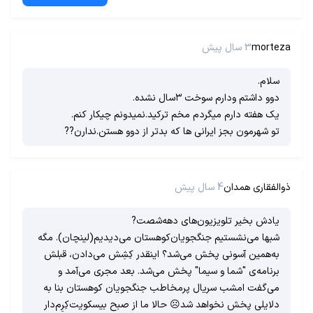
morteza
3 سال پیش
سلام.
دوو داشتم ودارم سوخت ۳سال نشده.
یک هفته دارم میگردم مخم ترکید.نمیدونم چیکار کنم.
تو شهرمون بجز ایرانی ها که بدتر از دوو هستن.ندارن??
ذوالفقاری همدان
4 سال پیش
یادش بخیر تلویزیون‌های دهه‌شصت?
شبها می‌نشستیم جنگجویان‌کوهستان می‌دیدیم(لینچان). مگه
به‌همین آسونی پخش می‌شد؟ اینقدر کِشِش می‌دادن، قبلش
برنامه‌ی "شما و سیما" پخش می‌شد. بعد مجری می‌آمد و
می‌گفت امشب سریال پرمخاطب جنگجویان کوهستان بنا به
دلایلی پخش نخواهد شد☹ حالا ما از صبح بیسکویت‌کِرِم‌دار