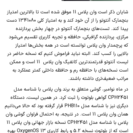
شایان ذکر است وان پلاس 11 موفق شده است تا بالاترین امتیاز
بنچمارک آنتوتو را از آن خود کند و به امتیاز کلی 1341080 دست
پیدا کند. تست‌های بنچمارک آنتوتو در چهار بخش پردازنده
مرکزی، پردازنده گرافیکی، حافظه و تجربه کاربری تقسیم می‌شود
که پرچمدار وان پلاس توانسته است در همه بخش‌ها امتیاز
بالایی را کسب کند. البته نباید فراموش کنیم که نسخه حاضر در
لیست آنتوتو قدرتمندترین کانفیگ وان پلاس 11 است و ممکن
است نسخه‌های با حافظه رم و حافظه داخلی کمتر عملکرد به
مراتب ضعیف‌تری داشته باشند.
در ماه نوامبر، گوشی متعلق به برند وان پلاس با شناسه مدل
CPH2451
گواهی بلوتوث را ثبت کرد. در همین لیست، دستگاه
دیگری نیز با شناسه مدل
PHB110
قرار گرفته بود که حالا می‌دانیم
همان وان پلاس 11 است. در نتیجه، به احتمال فراوان گوشی وان
پلاس با شناسه مدل
CPH2451
نسخه بازار جهانی وان پلاس 11
است که از بلوتوث نسخه 5.2 و رابط کاربری
OxygenOS 13
بهره