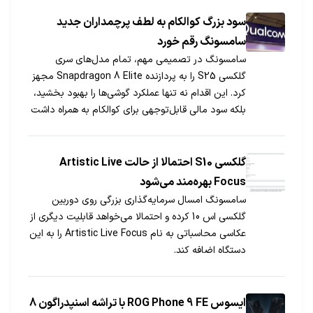
سود بزرگ کوالکام به لطف پرچمداران جدید
سامسونگ رقم خورد
سامسونگ در تصمیمی مهم، تمام مدل‌های سری
گلکسی S25 را به پردازنده Snapdragon 8 Elite مجهز
کرد. این اقدام نه تنها عملکرد گوشی‌ها را بهبود بخشید،
بلکه سود مالی قابل‌توجهی برای کوالکام به همراه داشت
و موقعیت این شرکت را در بازار تراشه‌ها تقویت کرد.
گلکسی S10 احتمالا از حالت Artistic Live
Focus بهره‌مند می‌شود
سامسونگ امسال سرمایه‌گذاری بزرگی روی دوربین
گلکسی اس 10 کرده و احتمالا می‌خواهد قابلیت دیگری از
عکاسی محاسباتی به نام Artistic Live Focus را به این
دستگاه اضافه کند.
ایسوس ROG Phone 9 FE با تراشه اسنپدراگون 8