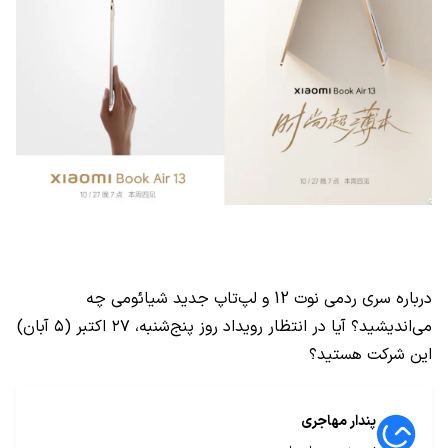
درباره سری ردمی نوت 12 و لپ‌تاپ جدید شیائومی چه
می‌اندیشید؟ آیا در انتظار رویداد روز پنج‌شنبه، ۲۷ اکتبر (۵ آبان)
این شرکت هستید؟
پندار مهاجری