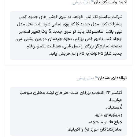
احمد رضا مکتوبیان
4 سال پیش
شرکت سامسونگ نمی خواهد تو سری گوشی های جدید کمی
پیشرفت کنه، مدل جدید S که روی نمایی شود باید مثل مدل
قبلی باشد. سامسونگ باید تو سری جدید S یک تغییر اساسی‌
ایجاد کند، باتری کمی بزرگتر، نحوه چیدمان دوربین پشتی اس،
صفحه نمایشگر بزرگتر از نسل قبلی، شفافیت تصاویر،قلم
جدید،شارژ ۴۵ وات به ۶۵ وات افزايش یابد.
ذوالفقاری همدان
4 سال پیش
گلکسی۲۳ انتخاب بزرگان است؛ طراحانِ ارشد مخازن سوختِ
هواپیما،
لُجستیك‌،
ویزیتورهای دارو،
جراح فك‌ و میخچه،
صادرکنندگان حوزه نخ و اکریلیك‌