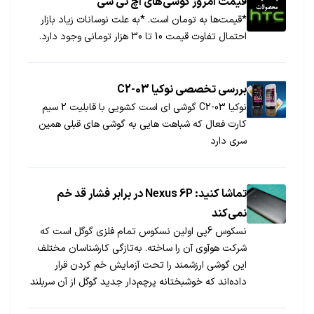
قیمت امروز گوشی‌های اچ تی سی
*قیمت‌ها به تومان است. *به علت نوسانات زیاد بازار
احتمال تفاوت قیمت 10 تا 30 هزار تومانی وجود دارد.
بررسی تخصصی نوکیا C2-03
نوکیا C2-03 گوشی ای است کشویی با قابلیت 2 سیم
کارت فعال که شباهت هایی به گوشی های قبلی همین
سری دارد
تماشا کنید: Nexus 6P در برابر فشار قد خم
نمی‌کند
نسکوس 6پی اولین نسکوس تمام فلزی گوگل است که
شرکت هوآوی آن را ساخته. به‌تازگی کارشناسان مختلف
این گوشی ارزشمند را تحت آزمایش خم کردن قرار
داده‌اند که خوشبختانه پرچم‌دار جدید گوگل از آن سربلند
بیرون آمده است.