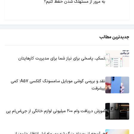
به مرور از مستهلک شدن حفظ کنیم؟
جدیدترین مطالب
تسکیـ، پاسخی برای نیاز شما برای مدیریت کارهایتان
نقد و بررسی گوشی موبایل سامسونگ گلکسی A57؛ کمی
پیشرفت
آموزش دریافت وام ۲۰۰ میلیونی لوازم خانگی از جی‌اس‌ام پی
هر آن‌چه از رویداد بزرگ شهریور ماه اپل انتظار داریم؛ از