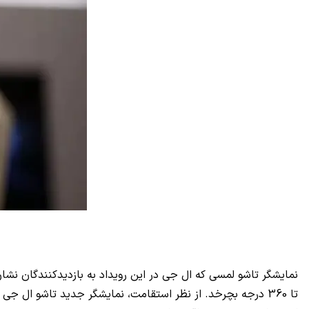
تا 360 درجه بچرخد. از نظر استقامت، نمایشگر جدید تاشو ال جی از فناوی شیشه فوق نازک