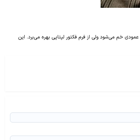
ره کرد از دیگر محصولات ال جی در این رویداد می‌توان نمایشگر 17 اینچی اولد تاشو را نام برد که البته به طور 180 درجه عمودی خم می‌شود ولی از فرم فکتور لپتاپی بهره می‌برد. این