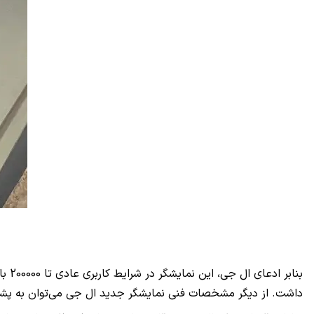
بنابر ادعای ال جی، این نمایشگر در شرایط کاربری عادی تا 200000 بار بدون مشکل باز و بسته خواهد شد و رزولوشن آن نیز برابر با 2480 در 2200 خواهد بود که تراکم پیکسلی
داشت. از دیگر مشخصات فنی نمایشگر جدید ال جی می‌توان به پشتیبانی 109 درصدی از ف