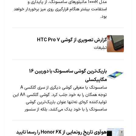
مدل 1000R مانیتورهای سامسونگ، از پایداری و
استقامت بیشتر هنگام قرارگیری روی میز برخوردار خواهد
بود.
گزارش تصویری از گوشی HTC Pro 7
تبلیغات
باریک‌ترین گوشی سامسونگ با دوربین 16
مگاپیکسلی
سامسونگ با معرفی گوشی دیگری از سری گلکسی A
توجه همگان را به خود جلب کرد. گوشی گلکسی A8 این
تولیدکننده کره‌ای نه‌تنها عنوان باریک‌ترین گوشی
سامسونگ را با خود یدک می‌کشد، بلکه از سنسور
ساخت سامسونگ بهره می‌برد که ضخامتش کمتر از
نمونه مشابهی است که سونی برای پرچمداران این
شرکت ساخته است.
هوآوی تاریخ رونمایی از Honor 6X را رسما تایید