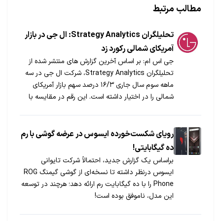
مطالب مرتبط
تحلیلگران Strategy Analytics: ال جی در بازار
آمریکای شمالی رکورد زد
جی اس ام: بر اساس آخرین گزارش های منتشر شده از
تحلیلگران Strategy Analytics، شرکت ال جی در سه
ماهه سوم سال جاری ۱۶/۳ درصد سهم بازار آمریکای
شمالی را در اختیار داشته است. این رقم در مقایسه با
مدت مشابه پارسال که ۷/۴ درصد بوده، رشد قابل
توجهی داشته است و ال جی در این زمینه قدم بزرگی
برداشته است.
رویای شکست‌خورده ایسوس در عرضه گوشی با رم
ده گیگابایتی!
براساس یک گزارش جدید، احتمالاً شرکت تایوانی
ایسوس درنظر داشته تا نسخه‌ای از گوشی گیمنگ ROG
Phone را با ده گیگابایت رم ارائه دهد؛ هرچند در توسعه
این مدل، ناموفق بوده است!