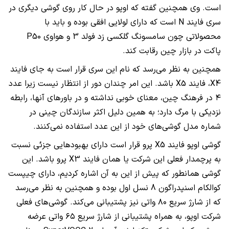
است. وی همچنین گفته که اوپو در حال کار روی گوشی دیگری در
سری فایند
N
است که دارای لولایی افقی بوده و باید با
محصولاتی چون سامسونگ گلکسی زد فولد 3 و هواوی
P50
پاکت در بازار چین رقابت کند.
همچنین به نظر می‌رسد که نام این سری قرار است به جای فایند
X4
، فایند
X5
باشد. این امر چندان دور از انتظار نیست زیرا عدد
۴ در فرهنگ چین، معنای خوبی نداشته و در باور‌های آنها، رابطه
نزدیکی با مرگ دارد؛ به همین دلیل اکثر سازندگان چینی در
شماره مدل گوشی‌های خود از این عدد استفاده نمی‌کنند.
گوشی اوپو فایند
X5
پرو قرار است دارای بهبود‌هایی جزئی نسبت
به پرچمدار فعلی این شرکت یا همان فایند
X3
پرو باشد. این
گوشی همانطور که پیش از این به آن اشاره کردیم، دارای چیپست
کوالکام اسنپدراگون 8 نسل اول بوده و همچنین به نظر می‌رسد
که از شارژ سریع ۸۰ واتی نیز پشتیبانی می‌کند. گوشی‌های فعلی
شرکت اوپو، به همراه پشتیبانی از شارژ سریع ۶۵ واتی عرضه