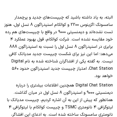
البته، به یاد داشته باشید که چیپست‌های جدید و پرچمدار
سامسونگ اگزینوس 2200 و کوالکام اسنپدراگون 8 نسل اول، هنوز
تست نشده‌اند و دیمنسیتی 9000 در واقع با چیپست‌های هم رده
خود مقایسه نشده است. شرکت کوالکام، قول بهبود عملکرد ۴
برابری در اسنپدراگون 8 نسل اول را نسبت به اسنپدراگون 888
می‌دهد؛ اما این نیز برای شکست چیپست جدید مدیاتک کافی
نیست. به گفته یکی از افشاگران شناخته شده به نام
Digital
Chat Station
، امتیاز چیپست جدید اسنپدراگون حدود ۵۶۰
خواهد بود.
Digital Chat Station
همچنین اطلاعات بیشتری را درباره
دیمنسیتی 9000 و اسنپدراگون 8 نسل اول در میان گذاشت.
همانطور که پیش از این به آن اشاره کردیم، چیپست مدیاتک با
لیتوگرافی ۴ نانومتری
TSMC
و چیپست کوالکام با لیتوگرافی ۴
نانومتری سامسونگ ساخته شده است. به ادعای این افشاگر،