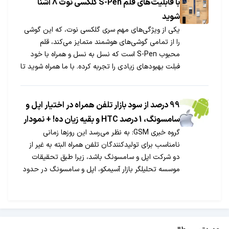
با قابلیت‌های قلم S-Pen گلکسی نوت 8 آشنا
شوید
یکی از ویژگی‌های مهم سری گلکسی نوت، که این گوشی
را از تمامی گوشی‌های هوشمند متمایز می‌کند، قلم
محبوب S-Pen است که نسل به نسل و همراه با خود
فبلت بهبودهای زیادی را تجربه کرده. با ما همراه شوید تا
با تمامی ویژگی‌های قلم S-Pen گلکسی نوت ۸ آشنا
شویم.
99 درصد از سود بازار تلفن همراه در اختیار اپل و
سامسونگ، 1 درصد HTC و بقیه زیان ده! + نمودار
گروه خبری GSM: به نظر می‌رسد این روزها زمانی
نامناسب برای تولیدکنندگان تلفن همراه البته به غیر از
دو شرکت اپل و سامسونگ باشد، زیرا طبق تحقیقات
موسسه تحلیلگر بازار آسیمکو، اپل و سامسونگ در حدود
۹۹ درصد از سود کل بازار تلفن همراه را به خود اختصاص
داده‌اند و البته شرکت HTC نیز سهم […]