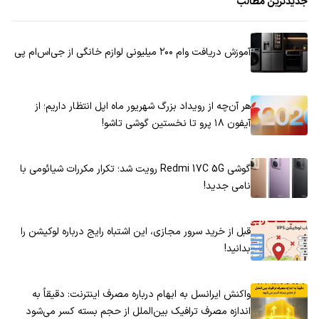
جدیدترین مطالب
آموزش دریافت وام ۲۰۰ میلیونی لوازم خانگی از جی‌اس‌ام پی
هر آن‌چه از رویداد بزرگ شهریور ماه اپل انتظار داریم؛ از
آیفون ۱۸ پرو تا نخستین گوشی تاشو!
گوشی Redmi 17C 5G رویت شد؛ تکرار مکررات شیائومی با
نامی جدید!
قبل از خرید سرور مجازی، این اشتباه رایج درباره لوکیشن را
بدانید!
واکنش ایرانسل به ابهام درباره مصرف اینترنت: دقیقاً به
اندازه مصرف ترافیک بین‌الملل از حجم بسته کسر می‌شود