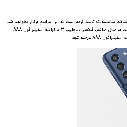
ن شرکت سامسونگ تایید کرده است که این مراسم برگزار نخواهد شد
فروش خوبی را تجربه خواهد کرد یا نه. در حال حاضر، گلکسی زد فلیپ 3 با تراشه اسنپدراگون 888
راگون 888 عرضه شود.