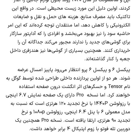
کردند، اولین دلیل این مورد زیست محیطی است. در واقع این
تاکتیک باید مصرف منابع، هزینه های حمل و نقل و ضایعات
الکترونیکی را کاهش دهد، اما منتقدان توجه کرده‌اند که این امر
حاشیه سود را نیز بهبود می‌بخشد و افرادی را که آداپتور سازگار
برای گوشی‌های جدید را ندارند مجبور می‌کند جداگانه آن را
خریداری کنند. همچنین بسیاری از گوشی‌ها نیز هندزفری داخل
جعبه را کنار گذاشته‌اند.
پیکسل 6 و پیکسل 6 پرو انتظار می‌رود پاییز امسال عرضه
شوند. هر دو از اولین پردازنده داخلی طراحی شده توسط گوگل به
نام Tensor و حسگرهای اثر انگشت درون صفحه استفاده
خواهند کرد. اما نسخه Pro دارای یک صفحه نمایش 6.7 اینچی
با رزولوشن 1440P با نرخ تجدید ۱۲۰ هرتزی است که نسبت به
مدل معمولی 6 با پنل 6.4 اینچی، رزولوشن 1080p و نرخ
تجدید ۹۰ هرتزی، ارتقا یاقته است. نسخه Pro همچنین یک
دوربین تله فوتو با زوم اپتیکال 4 برابر خواهد داشت.