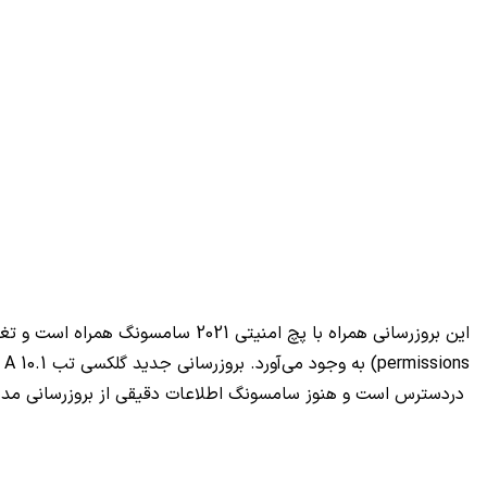
این بروزرسانی همراه با پچ امنیتی 2021 سامسونگ همراه است و تغییراتی اساسی در رابط کاربری دستگاه از جمله
permissions
) به وجود می‌آورد. بروزرسانی جدید گلکسی تب A 10.1 در 29 کشور اروپایی، اسیایی و امریکای جنوبی در دسترس است. البته ذکر این نکته ضروری است این بروزرسانی فقط برای مدل
دردسترس است و هنوز سامسونگ اطلاعات دقیقی از بروزرسانی مد