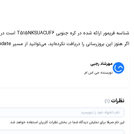
شناسه فریمور ارائه شده در کره جنوبی T515NKSU8CUF6 است در حالی که این شناسه برای کشور های اسیایی و اروپایی به ترتیب T515XXU8CUF2 و T515XXU8CUF4 است.
اگر هنوز این بروزرسانی را دریافت نکرده‌اید، می‌توانید از مسیر Settings > Software Update برای بروزرسانی دستگاه خود اقدام کنید.
مهرشاد رجبی
نویسنده جی اس ام
نظرات
(1)
این نام صرفا برای نمایش دیدگاه شما در بخش نظرات کاربران استفاده خواهد شد.