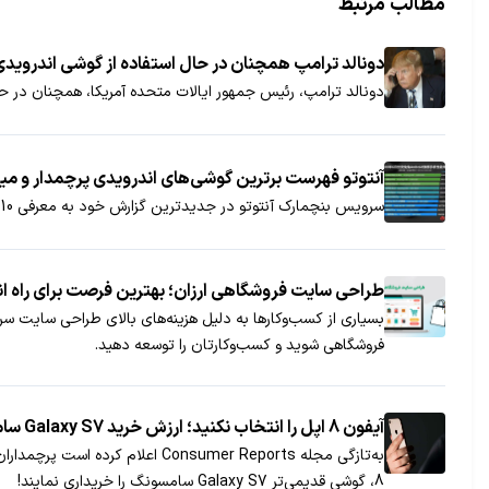
مطالب مرتبط
دونالد ترامپ همچنان در حال استفاده از گوشی اندرو
دونالد ترامپ، رئیس جمهور ایالات متحده آمریکا، همچنان در
آنتوتو فهرست برترین گوشی‌های اندرویدی پرچمدار و میان
سرویس بنچمارک آنتوتو در جدیدترین گزارش خود به معرفی 10 تلفن هوشمند اندرویدی پرچمدار و میان‌رده ماه ژوئن پرداخته است. در ادامه مطلب نگاهی به این دو فهرست می‌اندازیم.
طراحی سایت فروشگاهی ارزان؛ بهترین فرصت برای راه‌ ان
بسیاری از کسب‌وکارها به دلیل هزینه‌های بالای طراحی سایت سر
فروشگاهی شوید و کسب‌وکارتان را توسعه دهید.
آیفون 8 اپل را انتخاب نکنید؛ ارزش خرید Galaxy S7 سامسونگ بیشتر است!
8، گوشی قدیمی‌تر Galaxy S7 سامسونگ را خریداری نمایند!