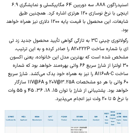
اسنپدراگون 888، سه دوربین 64 مگاپیکسلی و نمایشگری 6.9
اینچی با نرخ نوسازی 120 هرتزی اشاره کرد. همچنین طبق
شایعات، این محصول با قیمت پایه 1200 دلاری نیز همراه خواهد
بود.
رگولاتوری چینی
3C
به تازگی گواهی تأیید محصول جدید زد تی
ای با شماره ساخت
A20222P
را صادر کرده و به این ترتیب،
مشخص شده است که بهترین مدل این خانواده، یعنی اکسون
30 اولترا از شارژ سریع 66 واتی بهره‌مند خواهد بود که شماره
ساخت
A1160A-C
را نیز به همراه خود یدک می‌کشد. شارژ سریع
60 واتی با هر دو مشخصات
20V@3.25A
و
11V@6A
سازگار
خواهد بود. پشتیبانی از شارژ با توان 15، 18، 36، 45 و 55 وات
با نرخ 5 تا 20 ولت نیز انجام می‌پذیرد.