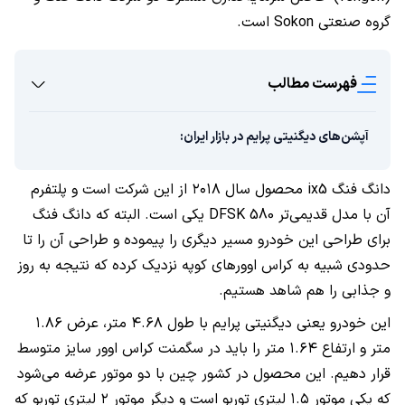
گروه صنعتی Sokon است.
فهرست مطالب
آپشن‌های دیگنیتی پرایم در بازار ایران:
دانگ فنگ ix5 محصول سال ۲۰۱۸ از این شرکت است و پلتفرم
آن با مدل قدیمی‌تر DFSK 580 یکی است. البته که دانگ فنگ
برای طراحی این خودرو مسیر دیگری را پیموده و طراحی آن را تا
حدودی شبیه به کراس اوورهای کوپه نزدیک کرده که نتیجه به روز
و جذابی را هم شاهد هستیم.
این خودرو یعنی دیگنیتی پرایم با طول ۴.۶۸ متر، عرض ۱.۸۶
متر و ارتفاع ۱.۶۴ متر را باید در سگمنت کراس اوور سایز متوسط
قرار دهیم. این محصول در کشور چین با دو موتور عرضه می‌شود
که یکی موتور ۱.۵ لیتری توربو است و دیگر موتور ۲ لیتری توربو که