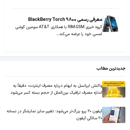
معرفی رسمی BlackBerry Torch 9800
گروه خبری GSM‏:RIM با همکاری AT&T سومین گوشی
لمسی خود را عرضه می‌کند...
جدیدترین مطالب
واکنش ایرانسل به ابهام درباره مصرف اینترنت: دقیقاً به
اندازه مصرف ترافیک بین‌الملل از حجم بسته کسر می‌شود
آیفون ۲۰ پرو بزرگ‌تر می‌شود؛ تغییر سایز نمایشگر در نسخه
۲۰ سالگی آیفون