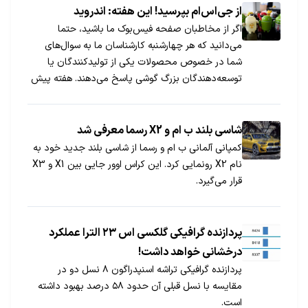
از جی‌اس‌ام بپرسید! این هفته: اندروید
اگر از مخاطبان صفحه فیس‌بوک ما باشید، حتما
می‌دانید که هر چهارشنبه کارشناسان ما به سوال‌های
شما در خصوص محصولات یکی از تولیدکنندگان یا
توسعه‌دهندگان بزرگ گوشی پاسخ می‌دهند. هفته پیش
نوبت اندروید بود. در ادامه مجموعه‌ای از مهم‌ترین
سوال‌های طرح‌شده در خصوص این سیستم عامل به
همراه پاسخ‌های کارشناسان ما را می‌بینید.
شاسی بلند ب ام و X2 رسما معرفی شد
کمپانی آلمانی ب ام و رسما از شاسی بلند جدید خود به
نام X2 رونمایی کرد. این کراس اوور جایی بین X1 و X3
قرار می‌گیرد.
پردازنده گرافیکی گلکسی اس ۲۳ الترا عملکرد
درخشانی خواهد داشت!
پردازنده گرافیکی تراشه اسنپدراگون ۸ نسل دو در
مقایسه با نسل قبلی آن حدود ۵۸ درصد بهبود داشته
است.