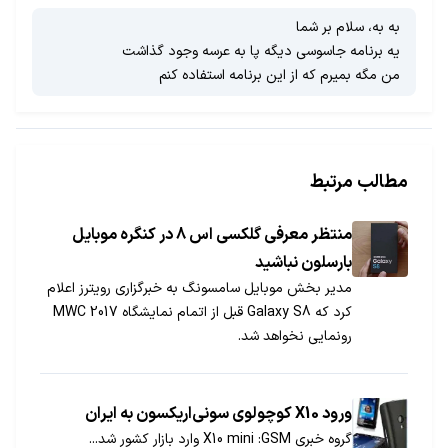
به به، سلام بر شما
یه برنامه جاسوسی دیگه پا به عرسه وجود گذاشت
من مگه بمیرم که از این برنامه استفاده کنم
مطالب مرتبط
منتظر معرفی گلکسی اس 8 در کنگره موبایل
بارسلون نباشید
مدیر بخش موبایل سامسونگ به خبرگزاری رویترز اعلام
کرد که Galaxy S8 قبل از اتمام نمایشگاه MWC 2017
رونمایی نخواهد شد.
ورود X10 کوچولوی سونی‌اریکسون به ایران
گروه خبری GSM‏: X10 mini وارد بازار کشور شد...