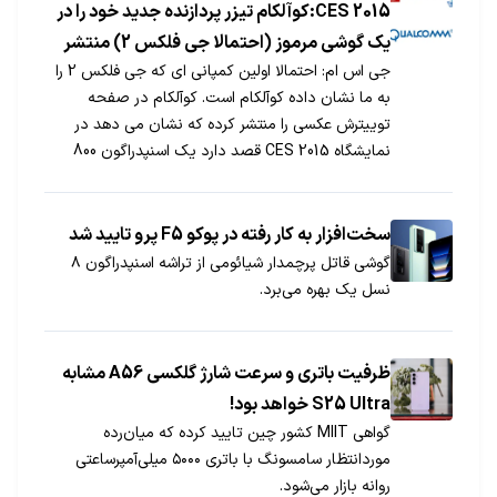
CES 2015:کوآلکام تیزر پردازنده جدید خود را در
یک گوشی مرموز (احتمالا جی فلکس 2) منتشر
جی اس ام: احتمالا اولین کمپانی ای که جی فلکس 2 را
کرد
به ما نشان داده کوآلکام است. کوآلکام در صفحه
توییترش عکسی را منتشر کرده که نشان می دهد در
نمایشگاه CES 2015 قصد دارد یک اسنپدراگون 800
جدید معرفی کند. این پردازنده جدید در یک گوشی
مرموز نشان داده شده است.
سخت‌افزار به کار رفته در پوکو F5 پرو تایید شد
گوشی قاتل پرچمدار شیائومی از تراشه اسنپدراگون ۸
نسل یک بهره می‌برد.
ظرفیت باتری و سرعت شارژ گلکسی A56 مشابه
S25 Ultra خواهد بود!
گواهی MIIT کشور چین تایید کرده که میان‌رده
موردانتظار سامسونگ با باتری ۵۰۰۰ میلی‌آمپرساعتی
روانه بازار می‌شود.