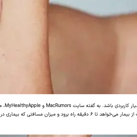
دی باشد. به گفته سایت MacRumors و
MyHealthyApple
، م
واچ برای تعیین ضعف بیماران قلبی در منزل استفاده کرد. این تست از بیمار می‌خواه