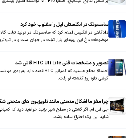
بر اساس نتایج گیک‌بنچ، ظاهرا M2 Pro توانسته امتیاز بیشتری در مقایسه با M1 Max کسب کند.
سامسونگ در انگلستان اپل را مغلوب خود کرد
دادگاهی در انگلیس اعلام کرد که سامسونگ در تولید تبلت گالاک
موضوعات داغ این روزهای بازار تبلت در جهان است و در تازه‌ت
تصویر و مشخصات فنی HTC U11 Life فاش شد
گوشی تازه روز گذشته لو رفت.
چرا مغز ما اشکال منحنی مانند تلویزیون های منحنی شک
جی اس ام: اگر گشتی در سطح شهر بزنید خواهید دید که کمپانی‌
شاید این یک اختراع ساده باشد.