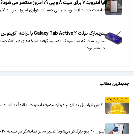
آیا اندروید 7 برای میت 8 و پی 9، امروز منتشر می شود؟
شایعات جدید از چین، خبر می دهد که هوآوی امروز اندروید 7 را برای P9 و Mate 8 منتشر می‌کند.
بنچمارک تبلت Galaxy Tab Active 2 با تراشه اگزینوس 7870 فاش شد
خواهیم بود.
جدیدترین مطالب
واکنش ایرانسل به ابهام درباره مصرف اینترنت: دقیقاً به انداز
آیفون ۲۰ پرو بزرگ‌تر می‌شود؛ تغییر سایز نمایشگر در نسخه ۲۰ سالگی آیفون