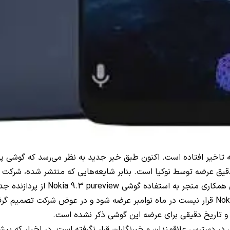
Nokia 9.3 p از پردازنده جدید Snapdragon 875 بشود.
 و تاریخ دقیقی برای عرضه این گوشی ذکر نشده است.