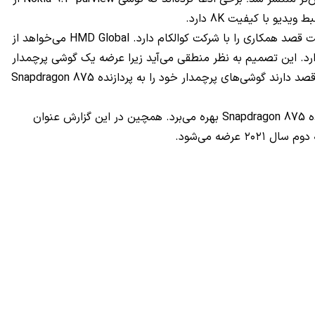
اکنون همه‌ی نگاه‌ها به سوی مالک نوکیا، یعنی شرکت HMD Global است. اخیرا احتمالات جدیدی به گوش می‌رسد؛ به نظر می‌آید این شرکت قصد همکاری را با شرکت کوالکام دارد. HMD Global می‌خواهد از
‌روز نگه دارد. این تصمیم به نظر منطقی می‌آید زیرا عرضه یک گوشی پرچمدار
در ماه نوامبر که از یک پردازنده قدیمی استفاده می‌کند؛ شرکت را در موقعیت بغرنجی قرار می‌دهد. مخصوصا زمانی که دیگر تولیدکنندگان قصد دارند گوشی‌های پرچمدار خود را به پردازنده Snapdragon 875
اخیر نیز شایعه‌ای در فضای اینترنت منتشر شده که مدعی است که گوشی Nokia 10 پرچمدار آتی نوکیا خواهد بود و از پردازنده معرفی نشده Snapdragon 875 بهره می‌برد. همچین در این گزارش عنوان
ضه می‌شود.