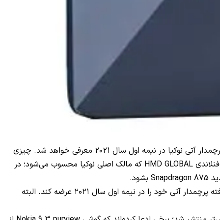
به نظر می‌رسد که زمان عرضه گوشی Nokia 9.3 Pureview دوباره به تاخیر افتاده است. اکنون طبق خبر جدید به نظر می‌رسد که گوشی پرچمدار آتی نوکیا در نیمه اول سال ۲۰۲۱ معرفی خواهد شد. چیزی
که می‌تواند طرفداران نوکیا را ناامید کند مربوط به عدم ارائه تاریخ دقیق عرضه توسط نوکیا است. بنابر شایعه‌هایی که منتشر شده، شرکت فنلاندی HMD GLOBAL که مالک اصلی نوکیا محسوب می‌شود؛ در
طبق توییتی که در انجمن نوکیا منتشر شد، گوشی Nokia 9.3 pureview قرار نیست در ماه نوامبر عرضه شود و در عوض شرکت تصمیم گرفته پرچمدار آتی خود را در نیمه اول سال ۲۰۲۱ عرضه کند. البته
در رابطه با مشخصات سخت‌افزاری این گوشی، هنوز اطلاعات چندانی در دسترس علاقمندان و خبرنگاران قرار نگرفته است. در اخبار که پیش‌تر منتشر شد؛ برخی ادعا کرده‌اند که گوشی Nokia 9.3 purview از