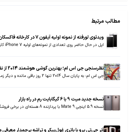
مطالب مرتبط
ویدئوی لورفته از نمونه اولیه آیفون 7 در کارخانه فاکسکان
اپل در حال حاضر روی تعدادی از نمونه‌های اولیه iPhone 7 کار می‌کند که یکی از آنها در کارخانه فاکسکان چین لو رفته است. ویدئوی این گوشی از طراحی کاملا جدیدی خبر می‌دهد.
نظرسنجی جی اس ام؛ بهترین گوشی هوشمند 2014 از نظر شما کدام است؟
جی اس ام: به پایان سال 2014 تنها 2 روز باقی مانده و دیگر زمان آن رسیده که بهترین گوشی هوشمند معرفی شده در این سال مشخص شود.
نسخه جدید میت 9 با 6 گیگابایت رم در راه بازار
نسخه 5.9 اینچی Mate 9 با پردازنده 8 هسته‌ای در برخی فروشگاه‌های آنلاین در جهان دیده شده که مشخصات بهتری هم دارد: 6 گیگابایت رم و 128 گیگابایت حافظه داخلی.
آنر جی‌تی پرو با باتری غول‌پیکر و تراشه پرچمدار معرفی 