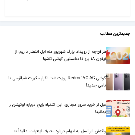
متن، تصویر و ویدئوهای حرفه‌ای و خلاقانه بسازید و
زمان و هزینه تولید محتوا را کاهش دهید.
جدیدترین مطالب
هر آن‌چه از رویداد بزرگ شهریور ماه اپل انتظار داریم؛ از
آیفون ۱۸ پرو تا نخستین گوشی تاشو!
گوشی Redmi 17C 5G رویت شد؛ تکرار مکررات شیائومی با
نامی جدید!
قبل از خرید سرور مجازی، این اشتباه رایج درباره لوکیشن را
بدانید!
واکنش ایرانسل به ابهام درباره مصرف اینترنت: دقیقاً به