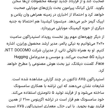
صحبت کند و از قرارداد جدید توسعه محصولات آن‌ها سخن
بگوید. کایل کیانگ پیرامون بحث بازی‌های موبایلی صحبت
خواهد کرد و احتمالا از اخباری در زمینه همراهی وان پلاس و
اپیک گیمز خبر می‌دهد. میتسویا کیشیدا هم احتمالا به جنبه
دیگری از حوزه گیمینگ موبایلی می‌پردازد.
از دیگر چهره‌های مهم روز نخست رویداد اسنپدراگون سامیت
۲۰۲۰ می‌توانیم به نیکی پالمر، مدیر ارشد محصول ورایزن، اشاره
کنیم. او به همراه نائوکی تانی، از مدیران شرکت NTT DOCOMO،
درباره 5G صحبت می‌کند. و موسس و مدیرعامل Hugging
Face، کلمنت دیلانگ، نیز بحث هوش مصنوعی را مطرح خواهد
کرد.
اسنپدراگون ۸۷۵ تاکنون در چند گزارش مشاهده شده است.
شایعات نشان می‌دهند که این تراشه با همکاری سامسونگ
ساخته می‌شود و از فرآیند تولید ۵ نانومتری استفاده می‌کند.
خود سامسونگ هم قرار است در تراشه اگزینوس ۲۱۰۰ از همین
فرآیند بهره بجوید. با این حال، معماری اسنپدراگون ۸۷۵ نسبت