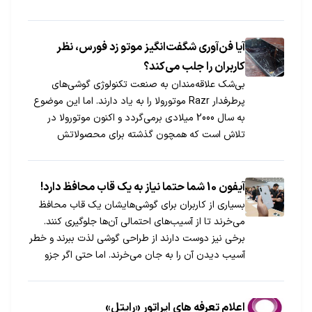
آیا فن‌آوری شگفت‌انگیز موتو زد فورس، نظر
کاربران را جلب می‌کند؟
بی‌شک علاقه‌مندان به صنعت تکنولوژی گوشی‌های
پرطرفدار Razr موتورولا را به یاد دارند. اما این موضوع
به سال 2000 میلادی برمی‌گردد و اکنون موتورولا در
تلاش است که همچون گذشته برای محصولاتش
طرفدارانی درخور بیابد. حال باید دید این آرزوها با
تکنولوژی به کار گرفته شده در موتو زد فورس، تحقق
می‌یابد.
آیفون 10 شما حتما نیاز به یک قاب محافظ دارد!
بسیاری از کاربران برای گوشی‌هایشان یک قاب محافظ
می‌خرند تا از آسیب‌های احتمالی آن‌ها جلوگیری کنند.
برخی نیز دوست دارند از طراحی گوشی لذت ببرند و خطر
آسیب دیدن آن را به جان می‌خرند. اما حتی اگر جزو
افراد دسته‌ی دوم هستید و قصد خرید آیفون 10 را دارید،
بدانید که حتما لازم است برای گوشی‌تان یک قاب
محافظ بخرید. حتی اگر از قاب‌های محافظ متنفرید!
اعلام تعرفه های اپراتور «رایتل»