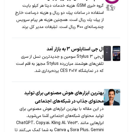
گروه خبری GSM: هزینه خدمات دیتا هر كیلو بایت
استفاده در ساعات پیك دو ریال و هزینه درساعت خارج
از پیك یك ریال است. همچنین هزینه هر پیام سرویس
چندرسانه‌ای ۴۰۰ ریال است. تبلیغات مدیر كل برند
ارتباطات رایتل تاكید كرد: تعرفه سرویس‌های این اپراتور
كه خدمات آن‌ها به مشتركین ارائه شده است، مشخص
شده […]
ال جی استایلوس 3 به بازار آمد
ال‌جی Stylus 3 سومین و جدیدترین نسل از سری
تلفن‌های هوشمند میان‌رده Stylus مجهز به قلم است
که در نمایشگاه CES 2017 پرده‌برداری شد.
بهترین ابزارهای هوش مصنوعی برای تولید
محتوای جذاب در شبکه‌های اجتماعی
در این مقاله با بهترین ابزارهای هوش مصنوعی برای
تولید محتوای شبکه‌های اجتماعی آشنا می‌شوید.
ابزارهایی مانند ChatGPT، Copy.ai، Kling AI، Veo3،
Sora Plus، Gemini و Canva به شما کمک می‌کنند تا