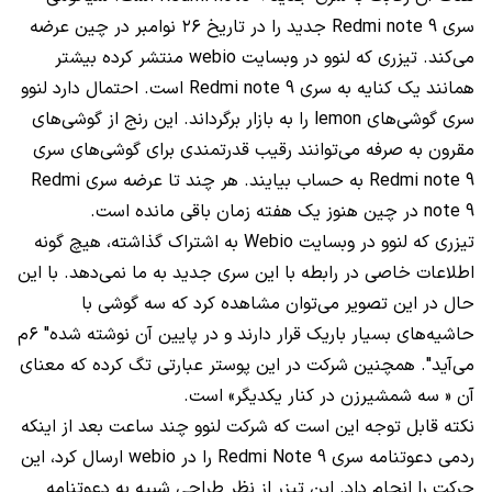
سری Redmi note 9 جدید را در تاریخ ۲۶ نوامبر در چین عرضه
می‌کند. تیزری که لنوو در وبسایت webio منتشر کرده بیشتر
همانند یک کنایه به سری Redmi note 9 است. احتمال دارد لنوو
سری گوشی‌های lemon را به بازار برگرداند. این رنج از گوشی‌های
مقرون به صرفه می‌توانند رقیب قدرتمندی برای گوشی‌های سری
Redmi note 9 به حساب بیایند. هر چند تا عرضه سری Redmi
note 9 در چین هنوز یک هفته زمان باقی مانده است.
تیزری که لنوو در وبسایت Webio به اشتراک گذاشته، هیچ گونه
اطلاعات خاصی در رابطه با این سری جدید به ما نمی‌دهد. با این
حال در این تصویر می‌توان مشاهده کرد که سه گوشی با
حاشیه‌های بسیار باریک قرار دارند و در پایین آن نوشته شده" ۶م
می‌آید". همچنین شرکت در این پوستر عبارتی تگ کرده که معنای
آن « سه شمشیرزن در کنار یکدیگر» است.
نکته قابل توجه این است که شرکت لنوو چند ساعت بعد از اینکه
ردمی دعوتنامه سری Redmi Note 9 را در webio ارسال کرد، این
حرکت را انجام داد. این تیزر از نظر طراحی شبیه به دعوتنامه