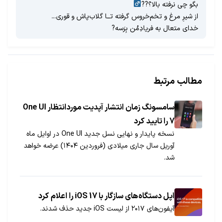
بگو چی نرفته بالا؟??‍
از شیرِ مرغ و تخم‌خروس گرفته تــا گلاب‌پاش و قوری...
خدای متعال به فریادِمُن بِرَسه?
مطالب مرتبط
سامسونگ زمان انتشار آپدیت موردانتظار One UI
7 را تایید کرد
نسخه پایدار و نهایی نسل جدید One UI در اوایل ماه
آوریل سال جاری میلادی (فروردین ۱۴۰۴) عرضه خواهد
شد.
اپل دستگاه‌های سازگار با iOS 17 را اعلام کرد
آیفون‌های ۲۰۱۷ از لیست iOS جدید حذف شدند.