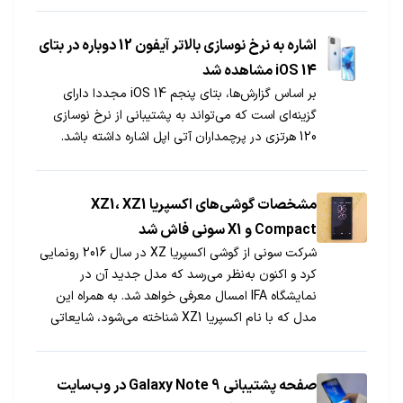
اشاره به نرخ نوسازی بالاتر آیفون 12 دوباره در بتای
iOS 14 مشاهده شد
بر اساس گزارش‌ها، بتای پنجم iOS 14 مجددا دارای
گزینه‌ای است که می‌تواند به پشتیبانی از نرخ نوسازی
120 هرتزی در پرچمداران آتی اپل اشاره داشته باشد.
مشخصات گوشی‌های اکسپریا XZ1، XZ1
Compact و X1 سونی فاش شد
شرکت سونی از گوشی اکسپریا XZ در سال 2016 رونمایی
کرد و اکنون به‌نظر می‌رسد که مدل جدید آن در
نمایشگاه IFA امسال معرفی خواهد شد. به همراه این
مدل که با نام اکسپریا XZ1 شناخته می‌شود، شایعاتی
مبنی بر توسعه دو مدل دیگر با نام‌های اکسپریا XZ1
Compact و X1 وجود دارد.
صفحه پشتیبانی Galaxy Note 9 در وب‌سایت