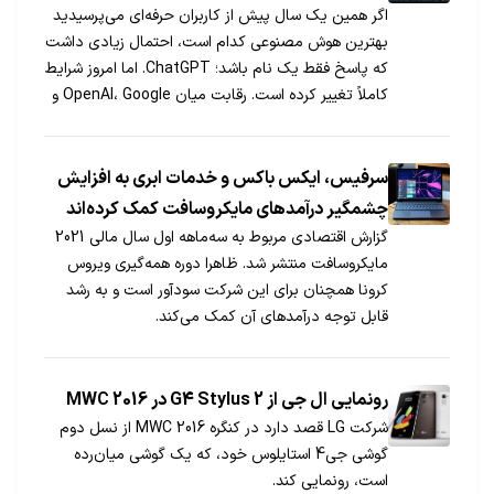
اگر همین یک سال پیش از کاربران حرفه‌ای می‌پرسیدید
بهترین هوش مصنوعی کدام است، احتمال زیادی داشت
که پاسخ فقط یک نام باشد؛ ChatGPT. اما امروز شرایط
کاملاً تغییر کرده است. رقابت میان OpenAI، Google و
xAI باعث شده هر کدام از این شرکت‌ها قابلیت‌هایی ارائه
دهند که انتخاب را برای کاربران دشوارتر از گذشته […]
سرفیس، ایکس باکس و خدمات ابری به افزایش
چشمگیر درآمدهای مایکروسافت کمک کرده‌اند
گزارش اقتصادی مربوط به سه‌ماهه اول سال مالی 2021
مایکروسافت منتشر شد. ظاهرا دوره همه‌گیری ویروس
کرونا همچنان برای این شرکت سودآور است و به رشد
قابل توجه درآمدهای آن کمک می‌کند.
رونمایی ال جی از G4 Stylus 2 در MWC 2016
شرکت LG قصد دارد در کنگره MWC 2016 از نسل دوم
گوشی جی4 استایلوس خود، که یک گوشی میان‌رده
است، رونمایی کند.