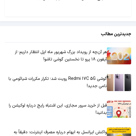
جدیدترین مطالب
هر آن‌چه از رویداد بزرگ شهریور ماه اپل انتظار داریم؛ از
آیفون ۱۸ پرو تا نخستین گوشی تاشو!
گوشی Redmi 17C 5G رویت شد؛ تکرار مکررات شیائومی با
نامی جدید!
قبل از خرید سرور مجازی، این اشتباه رایج درباره لوکیشن را
بدانید!
واکنش ایرانسل به ابهام درباره مصرف اینترنت: دقیقاً به