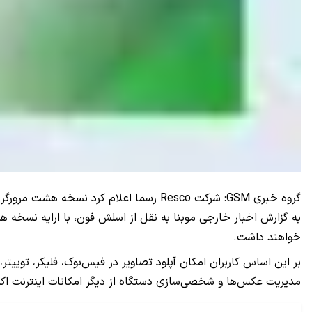
گروه خبری GSM: شرکت Resco رسما اعلام کرد نسخه هشت مرورگر “اینترنت اکسپلورر” را برای گوشی‌‍‌های مجهز به سیستم‌عامل ویندوز‌موبایل مایکروسافت ارائه کرده است.
به گزارش اخبار خارجی موبنا به نقل از اسلش فون، با ارایه نسخه هش
خواهند داشت.
بر این اساس کاربران امکان آپلود تصاویر در فیس‌بوک، فلیکر، توییتر،
مدیریت عکس‌ها و شخصی‌سازی دستگاه از دیگر امکانات اینترنت ا