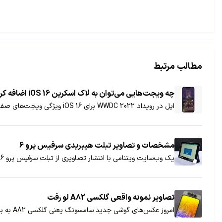
مطالب مرتبط
چه ویجت‌هایی می‌توان به لاک اسکرین iOS 16 اضافه کرد؟
اپل در رویداد WWDC 2022 برای iOS 16 ویژگی ویجت‌های صفحه قفل را معرفی کرد، حال باهم ببینیم که کدام ویجت‌ها را می‌توان به صفحه قفل اضافه کرد.
مشخصات و تصاویر تبلت هیبریدی سرفیس پرو 6
یک وب‌سایت ویتنامی با انتشار تصاویری از تبلت سرفیس پرو 6، ظاهر این دستگاه را به نمایش گذاشته است. سرفیس پرو جدید مایکروسافت حاشیه‌های بسیار ضخیمی در اطراف نمایشگر خود دارد.
تصاویر نمونه واقعی گلکسی A82 لو رفت
امروز عکس‌های گوشی جدید سامسونگ یعنی گلکسی A82 به بیرون درز کرد.