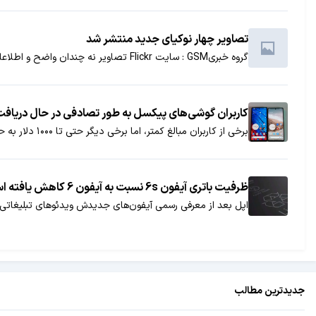
تصاویر چهار نوکیای جدید منتشر شد
گروه خبریGSM : سایت Flickr تصاویر نه چندان واضح و اطلاعاتی مختصرِ را از 4 گوشی جدید نوکیا با نام‌های N79، N85، 8500 و 6260منتشر کرد.
کاربران گوشی‌های پیکسل به طور تصادفی در حال دریاف
برخی از کاربران مبالغ کمتر، اما برخی دیگر حتی تا ۱۰۰۰ دلار به حسابشان واریز شده است.
ظرفیت باتری آیفون 6s نسبت به آیفون 6 کاهش یافته است
اپل بعد از معرفی رسمی آیفون‌های جدیدش ویدئوهای تبلیغاتی این 
جدیدترین مطالب