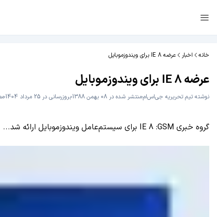
خانه
اخبار
عرضه IE 8 برای ویندوز‌موبایل
عرضه IE 8 برای ویندوز‌موبایل
نوشته
تیم تحریریه جی‌اس‌ام
منتشر شده در 08 بهمن 1388
بروزرسانی در 25 مرداد 1404
مطال
گروه خبری GSM‏: IE 8 برای سیستم‌عامل ویندوز‌موبایل ارائه شد...