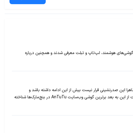
لات جدید هوآوی در حوزه گوشی‌های هوشمند، لپ‌تاپ و تبلت معرفی شدند و همچنین درباره
، که توانسته امتیاز ۶۸۱۵۷ را از تست‌های AnTuTu کسب کند، پرچمدار سامسونگ یعنی گلکسی اس۶ است. اما ظاهرا این صدرنشینی قرار نیست بیش از این ادامه داشته باشد و
تاج‌وتخت به گوشی دیگری واگذار خواهد شد. بر اساس تست‌های انجام‌شده، گوشی نکسوس ۵ سال ۲۰۱۵ با کسب امتیاز چشمگیر ۸۵۵۳۰ قرار است از این به بعد برترین گوشی وب‌سایت AnTuTu در بنچ‌مارک‌ها شناخته