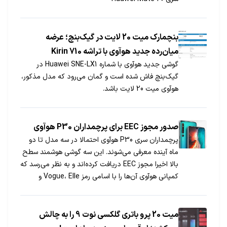
بنچمارک میت 20 لایت در گیک‌بنچ؛ عرضه
میان‌رده جدید هوآوی با تراشه Kirin 710
گوشی جدید هوآوی با شماره Huawei SNE-LX1 در
گیک‌بنچ فاش شده است و گمان می‌رود که مدل مذکور،
هوآوی میت 20 لایت باشد.
صدور مجوز EEC برای پرچمداران P30 هوآوی
پرچمداران سری P30 هوآوی احتمالا در سه مدل تا دو
ماه آینده معرفی می‌شوند. این سه گوشی هوشمند سطح
بالا اخیرا مجوز EEC دریافت کرده‌اند و به نظر می‌رسد که
کمپانی هوآوی آن‌ها را با اسامی رمز Vogue، Elle و
Marie Claire در دست توسعه دارد.
میت 20 پرو باتری گلکسی نوت 9 را به چالش