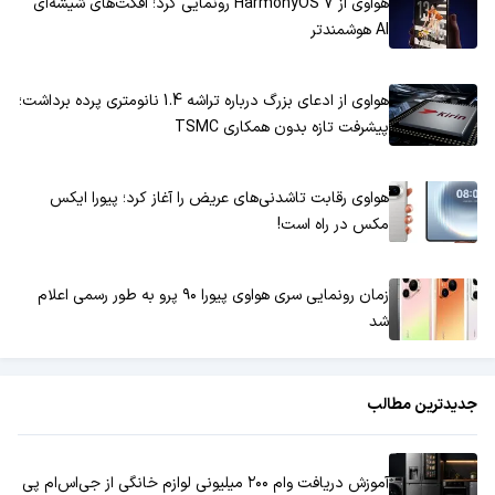
هواوی از HarmonyOS 7 رونمایی کرد؛ افکت‌های شیشه‌ای
AI هوشمندتر
هواوی از ادعای بزرگ درباره تراشه 1.4 نانومتری پرده برداشت؛
پیشرفت تازه بدون همکاری TSMC
هواوی رقابت تاشدنی‌های عریض را آغاز کرد؛ پیورا ایکس
مکس در راه است!
زمان رونمایی سری هواوی پیورا ۹۰ پرو به طور رسمی اعلام
شد
جدیدترین مطالب
آموزش دریافت وام ۲۰۰ میلیونی لوازم خانگی از جی‌اس‌ام پی