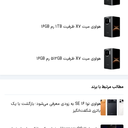
هواوی میت X7 ظرفیت 1TB رم 16GB
هواوی میت X7 ظرفیت 512GB رم 16GB
مطالب مرتبط با برند
هواوی نوا 16 SE به زودی معرفی می‌شود؛ بازگشت با یک
باتری شگفت‌انگیز