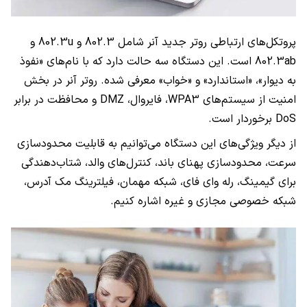
پروتکل‌های ارتباطی روتر جدید آنر شامل 802.3 و 802.3u و
802.3ab است. این دستگاه سه حالت دارد که با نام‌های «نفوذ
به دیوار»، «استاندارد» و «خواب» معرفی شده. روتر آنر در بخش
امنیت از سیستم‌های WPA3، فایروال، DMZ و محافظت در برابر
DoS برخوردار است.
از دیگر ویژگی‌های این دستگاه می‌توانیم به قابلیت محدودسازی
سرعت، محدودسازی پهنای باند، کنترل‌های والد، شتاب‌دهندگی
برای گیمینگ، رله وای فای، شبکه مهمان، فیلترینگ مک آدرس،
شبکه خصوصی مجازی و غیره اشاره کنیم.