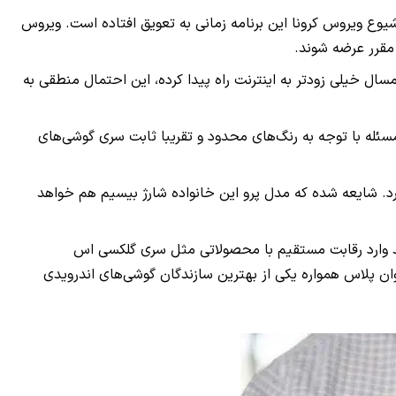
ه فوریه معرفی شود، اما در ادامه اکانت OnLeaks اظهار داشت که به خاطر شیوع ویروس کرونا این برنامه زمانی به تعویق افتاده است. ویروس
 مقرر عرضه شوند.
ایعات مربوط به آن امسال خیلی زودتر به اینترنت راه پیدا کرده، این احتمال منطقی به
له با توجه به رنگ‌های محدود و تقریبا ثابت سری گوشی‌های
خ نوسازی ۱۲۰ هرتزی خواهد داشت و از چیپست پرچمدار اسنپدراگون ۸۶۵ استفاده خواهد کرد. شایعه شده که مدل پرو این خانواده شارژ بیسیم هم خواهد
اند وارد رقابت مستقیم با محصولاتی مثل سری گلکسی اس
وان پلاس همواره یکی از بهترین سازندگان گوشی‌های اندرویدی