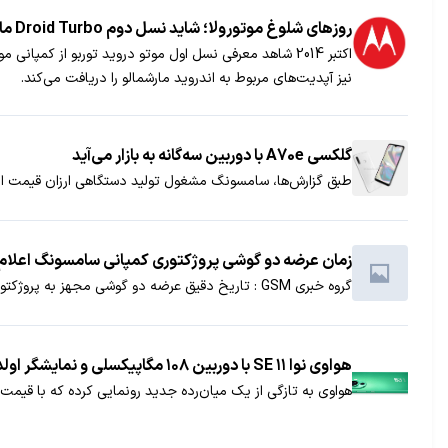
روزهای شلوغ موتورولا؛ شاید نسل دوم Droid Turbo ماه آینده معرفی شود
اکتبر 2014 شاهد معرفی نسل اول موتو دروید توربو از ک
نیز آپدیت‌های مربوط به اندروید مارشمالو را دریافت می‌کند.
گلکسی A70e با دوربین سه‌گانه به بازار می‌آید
طبق گزارش‌ها، سامسونگ مشغول تولید دستگاهی ارزان قیمت از سری گلکسی A70 است که دوربینی سه‌گانه، حسگر اثر انگشت و جک 
زمان عرضه دو گوشی پروژکتوری کمپانی سامسونگ اعلام
گروه خبری GSM : تاریخ دقیق عرضه دو گوشی مجهز به پروژکتور کمپانی سامسونگ اعلام شد
هواوی نوا ۱۱ SE با دوربین ۱۰۸ مگاپیکسلی و نمایشگر اولد معرفی شد
هواوی به تازگی از یک میان‌رده جدید رونمایی کرده که با قیمت پایه ۲۷۵ دلاری به فروش 