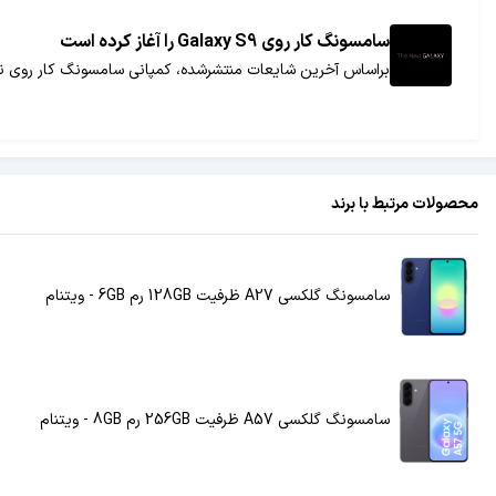
سامسونگ کار روی Galaxy S9 را آغاز کرده است
براساس آخرین شایعات منتشرشده، کمپانی سامسونگ کار روی نسخه بعدی گلکسی اس 8، یعن
محصولات مرتبط با برند
سامسونگ گلکسی A27 ظرفیت 128GB رم 6GB - ویتنام
سامسونگ گلکسی A57 ظرفیت 256GB رم 8GB - ویتنام