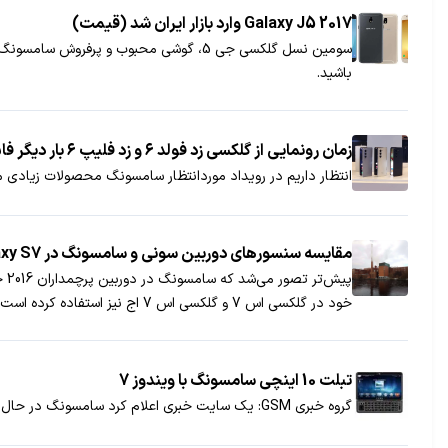
Galaxy J5 2017 وارد بازار ایران شد (قیمت)
سومین نسل گلکسی جی 5، گوشی محبوب و پر
باشید.
زمان رونمایی از گلکسی زد فولد ۶ و زد فلیپ ۶ بار دیگر فاش شد
انتظار داریم در رویداد موردانتظار سامسونگ محصولات زیادی مانند تاشو‌های جدید این برند،
مقایسه سنسورهای دوربین سونی و سامسونگ در Galaxy S7
پی
خود در گلکسی اس 7 و گلکسی اس 7 اج نیز استفاده کرده است. در ادامه میتوانید مقایسه تصاویر گرفته شده با هر دو این سنسورهای را مشاهده کنید.
تبلت 10 اینچی سامسونگ با ویندوز 7
گروه خبری GSM: یک سایت خبری اعلام کرد سامسونگ در حال تولید تبلت جدید خود با نام Gloria می باشد...