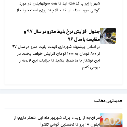
شهر را زیر پا گذاشته اید تا همه سوالهایتان در مورد
گوشی مورد علاقه ای که حالا چند روزی است خواب از
سرتان پرانده چون قیمت و امکاناتش با هم همخوانی
ندارد و دوست دارید هر چه زودتر تکلیفتان معلوم شود
که میخواهید بخرید یا نه ... یک خبر خوب برای شما
جدول افزایش نرخ بلیط مترو در سال 97 و
داریم.
مقایسه با سال 96
بر اساس پیشنهاد شهرداری قیمت بلیت مترو در سال ۹۷
از ۸۰۰ تومان به ۱۰۰۰ تومان افزایش خواهد یافت. در
این نوشتار با ما همراه باشید تا جزئیات این لایحه را
بررسی کنیم.
جدیدترین مطالب
هر آن‌چه از رویداد بزرگ شهریور ماه اپل انتظار داریم؛ از
آیفون ۱۸ پرو تا نخستین گوشی تاشو!