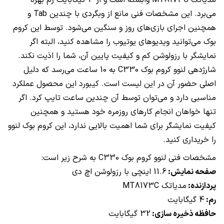
مدیاتک
MT8173C
وابسته است و از 4 گیگابایت رم بهره
می‌برد. این مشخصات فنی مانع از وبگردی با چندین
Tab
و
همچنین اجرای بازی‌های روز و سنگین می‌شود. توسط این کروم
بوک می‌توانید ویدیوهای یوتیوب را مشاهده کنید، البته اگر
نمایشگر با رزولوشن کم و کیفیت پایین آن، شما را اذیت نکند.
شارژدهی لنوو کروم بوک
C330
به 10 ساعت می‌رسد که دلیل
اصلی حضور آن در این لیست است. کیبورد این محصول عملکرد
مناسبی دارد و می‌توان توسط آن چندین ساعت تایپ کرد. اگر
تنها خواهان انجام کارهای روزمره خود هستید و همچنین
کیفیت نمایشگر برای شما اهمیت بالایی ندارد، این کروم بوک لنوو
را خریداری کنید.
مشخصات فنی لنوو کروم بوک
C330
به شرح زیر است:
صفحه نمایش:
11.6 اینچی با رزولوشن اچ دی
پردازنده:
مدیاتک
MT8173C
رم:
4 گیگابایت
حافظه ذخیره سازی:
32 گیگابایت