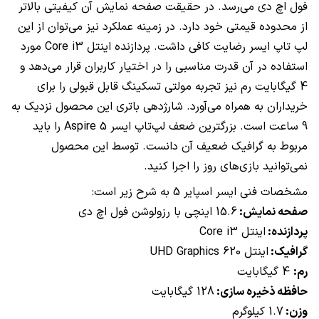
فول اچ دی می‌رسد. در حقیقت صفحه نمایش آن کیفیتی بالاتر
از محدوده قیمتی خود دارد. در زمینه عملکرد نیز می‌توان از این
لپ تاپ ایسر رضایت کافی داشت. پردازنده اینتل
Core i3
مورد
استفاده در آن قدرت مناسبی را در اختیار کاربران قرار می‌دهد و
4 گیگابایت رم نیز تجربه مولتی تسکینگ قابل قبولی را برای
خریداران به همراه می‌آورد. شارژدهی باتری این محصول نزدیک به
9 ساعت است. بزرگترین ضعف لپ‌تاپ ایسر
Aspire 5
را باید
مربوط به گرافیک ضعیف آن دانست. توسط این محصول
نمی‌توانید بازی‌های روز را اجرا کنید.
مشخصات فنی ایسر اسپایر 5 به شرح زیر است:
صفحه نمایش:
15.6 اینچی با رزولوشن فول اچ دی
پردازنده:
اینتل
Core i3
گرافیک:
اینتل
UHD Graphics 620
رم:
4 گیگابایت
حافظه ذخیره سازی:
128 گیگابایت
وزن:
1.7 کیلوگرم