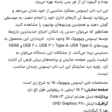
بوده و کیبورد آن از نور پس زمینه بهره می‌برد.
این لپ‌ تاپ ایسوس عملکرد مناسبی از خود نشان می‌دهد و
می‌توانید توسط آن کارهای اداری خود را انجام دهید، به موسیقی
گوش دهید و همچنین ویدیوهای یوتیوب را مشاهده کنید.
همانطور که می‌توان حدس زد، امکان اجرای جدیدترین بازی‌ها
توسط ایسوس ویووبوک 15 وجود ندارد. خریداران این محصول به
پورت‌های
USB Type-C
،
USB 3.1 Type-A
،
USB 2.0
و
HDMI
دسترسی پیدا می‌کنند. از مشکلات این دستگاه می‌توان به
کیفیت پایین صفحه نمایش و برنامه‌های پیش فرض آن اشاره
کرد. زاویه دید نمایشگر این لپ تاپ ایسوس چندان مناسب
نیست.
مشخصات فنی ایسوس ویووبوک 15 به شرح زیر است:
صفحه نمایش:
15.6 اینچی با رزولوشن فول اچ دی
پردازنده:
نسل هشتم اینتل
Core i3
گرافیک:
اینتل
UHD Graphics 620
رم:
8 گیگابایت