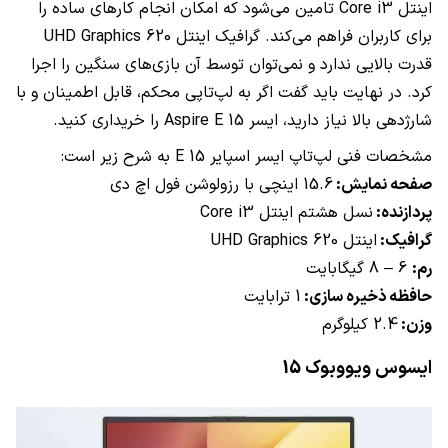
اینتل
Core i3
تامین می‌شود که امکان انجام کارهای ساده را
برای کاربران فراهم می‌کند. گرافیک اینتل
UHD Graphics 620
قدرت بالایی ندارد و نمی‌توان توسط آن بازی‌های سنگین را اجرا
کرد. در نهایت باید گفت اگر به لپ‌تاپی محکم، قابل اطمینان و با
شارژدهی بالا نیاز دارید، ایسر
Aspire E 15
را خریداری کنید.
مشخصات فنی لپ‌تاپ ایسر اسپایر
E 15
به شرح زیر است:
صفحه نمایش:
15.6 اینچی با رزولوشن فول اچ دی
پردازنده:
نسل هشتم اینتل
Core i3
گرافیک:
اینتل
UHD Graphics 620
رم:
6 – 8 گیگابایت
حافظه ذخیره سازی:
1 ترابایت
وزن:
2.4
کیلوگرم
ایسوس ویووبوک 15