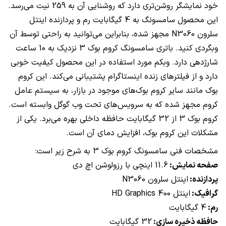
خود نمایشگر روشن‌تری دارد که روشنایی آن به 259 نیت می‌رسد.
این محصول سامسونگ به 4 گیگابایت رم و پردازنده اینتل
سلرون
N3060
مجهز شده، بنابراین می‌توانید به راحتی توسط آن
وبگردی کنید. باتری سامسونگ کروم بوک 3 نزدیک به 10 ساعت
شارژدهی دارد. وبکم مورد استفاده در این محصول کیفیت خوبی
دارد و از فیلترهای زنده اینستاگرام پشتیبانی می‌کند. این کروم
بوک مانند سایر کروم بوک‌های موجود در بازار، به سیستم عامل
کروم مجهز شده که به سرویس‌های تحت وب گوگل وابسته است.
کروم بوک 3 از 32 گیگابایت حافظه داخلی بهره می‌برد. یکی از
مشکلات این کروم بوک، افزایش دمای آن است.
مشخصات فنی سامسونگ کروم بوک 3 به شرح زیر است:
صفحه نمایش:
11.6 اینچی با رزولوشن اچ دی
پردازنده:
اینتل سلرون
N3060
گرافیک:
اینتل
HD Graphics 400
رم:
4 گیگابایت
حافظه ذخیره سازی:
32 گیگابایت