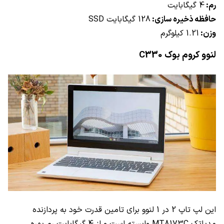
رم:
4 گیگابایت
حافظه ذخیره سازی:
128 گیگابایت
SSD
وزن:
1.21 کیلوگرم
لنوو کروم بوک
C330
این لپ تاپ 2 در 1 لنوو برای تامین قدرت خود به پردازنده