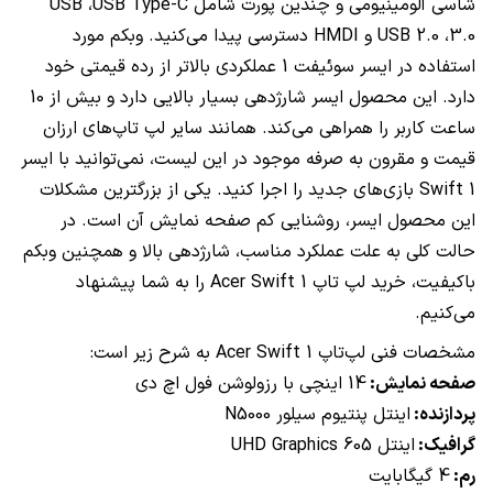
شاسی آلومینیومی و چندین پورت شامل
USB Type-C
،
USB
3.0
،
USB 2.0
و
HMDI
دسترسی پیدا می‌کنید. وبکم مورد
استفاده در ایسر سوئیفت 1 عملکردی بالاتر از رده قیمتی خود
دارد. این محصول ایسر شارژدهی بسیار بالایی دارد و بیش از 10
ساعت کاربر را همراهی می‌کند. همانند سایر لپ تاپ‌های ارزان
قیمت و مقرون به صرفه موجود در این لیست، نمی‌توانید با ایسر
Swift 1
بازی‌های جدید را اجرا کنید. یکی از بزرگترین مشکلات
این محصول ایسر، روشنایی کم صفحه نمایش آن است. در
حالت کلی به علت عملکرد مناسب، شارژدهی بالا و همچنین وبکم
باکیفیت، خرید لپ تاپ
Acer Swift 1
را به شما پیشنهاد
می‌کنیم.
مشخصات فنی لپ‌تاپ
Acer Swift 1
به شرح زیر است:
صفحه نمایش:
14 اینچی با رزولوشن فول اچ دی
پردازنده:
اینتل پنتیوم سیلور
N5000
گرافیک:
اینتل
UHD Graphics 605
رم:
4 گیگابایت