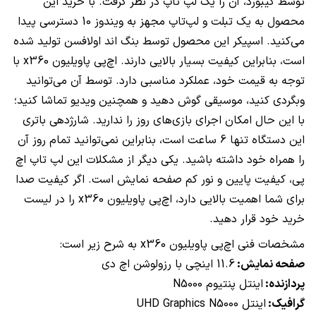
توسط کیبورد، آن را یک لپ تاپ در نظر گرفت. با خرید این
محصول به یک تبلت و لپ‌تاپ مجهز به ویندوز 10 دسترسی پیدا
می‌کنید. اسپیکر این محصول توسط بنگ اند اولافسن تولید شده
است، بنابراین کیفیت بسیار بالایی دارند. اچ‌پی پاویلیون
x360
با
توجه به قیمت خود، عملکرد مناسبی دارد. توسط آن می‌توانید
وبگردی کنید، موسیقی گوش دهید و همچنین ویدیو تماشا کنید؛
با این حال امکان اجرای بازی‌های روز را ندارید. شارژدهی باتری
این دستگاه تنها 6 ساعت است، بنابراین نمی‌توانید تمام روز آن
را همراه خود داشته باشید. یکی دیگر از مشکلات این لپ تاپ اچ
پی، کیفیت پایین و نور کم صفحه نمایش است. اگر کیفیت صدا
برای شما اهمیت بالایی دارد، اچ‌پی پاویلیون
x360
را در لیست
خرید خود قرار دهید.
مشخصات فنی اچ‌پی پاویلیون
x360
به شرح زیر است:
صفحه نمایش:
11.6 اینچی با رزولوشن اچ دی
پردازنده:
اینتل پنتیوم
N5000
گرافیک:
اینتل
UHD Graphics N5000