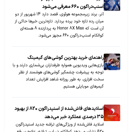
اسنپ‌دراگون 660 معرفی می‌شود
آنر، برند زیرمجموعه هوآوی، قصد دارد 14 شهریور از دو
میان رده تازه خود پرده بردارد. تازه‌ترین خبرها حاکی از
آن است که Honor 8X Max به پردازنده 8 هسته‌ای
کوالکام اسنپ‌دراگون 660 مجهز می‌شود.
راهنمای خرید بهترین گوشی‌های گیمینگ
بازی‌هایی ویدیویی همواره طرفداران بی‌شماری دارند و با
توجه به پیشرفت چشمگیر گوشی‌های هوشمند از نظر
سخت افزاری، به طور روزانه شاهد افزایش تعداد
گیمر‌های موبایلی هستیم.
اسلایدهای فاش‌شده از اسنپدراگون 820 از بهبود
35 درصدی عملکرد خبر می‌دهد
اسلاید فاش‌شده از ویژگی‌های تراشه جدید اسنپدراگون
820 نشان می‌دهد کوالکام در این تراشه، علاوه بر رفع