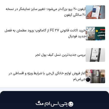
آیفون ۲۰ پرو بزرگ‌تر می‌شود؛ تغییر سایز نمایشگر در نسخه
۲۰ سالگی آیفون
خرید اکانت قانونی FC 27 از گامالوپ؛ ورود مطمئن به فصل
جدید فوتبال
بررسی جدیدترین نسل کیف پول لجر
آغاز فروش لوازم خانگی ال‌جی با شرایط ویژه و اقساطی در
جی‌اس‌ام