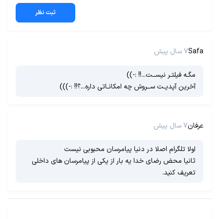
ثبت نظر
Safa
7 سال پیش
مگـه فیلتـر نیســت...!! :-))
آخرین آپدیـت ســروش چه امکانـاتی داره...؟!! :-)))
عرفان
7 سال پیش
اولا تلگرام اصلا در دنیا پیامرسان محبوبی نیست
ثانیا محض رضای خدا یه بار از یکی از پیامرسان های داخلی
تعریف کنید.