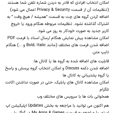
امکان انتخاب افرادی که قادر به دیدن شماره تلفن شما هستند
(تنظیمات آن از قسمت Privacy & Security اعمال می شود)
اضافه کردن گروه های چت به قسمت “همیشه / هیچ وقت ” به
اشتراک گذاشته نشود. تنظیمات مربوطه هنگام ورود یا خروج
کاربر جدید به صورت خودکار به روز می شود.
امکان مشاهده پیش نمایش هنگام ارسال اسناد با فرمت PDF
اضافه شدن فرمت های مختلف (مانند Bold، Italic و …) هنگام
تایپ متن
قابلیت های اضافه شده به گروه ها یا کانال ها:
اضافه شدن دکمه Discuss و امکان انتخاب گروه پرسش و پاسخ
یا گروه پشتیبانی به کانال ها
امکان مشاهده کانال های پابلیک، حتی در صورت نداشتن اکانت
تلگرام
همخوانی بات ها با سرویس های مختلف وب
هم اکنون می توانید با مراجعه به بخش Updates اپلیکیشن اپ
استور یا مراجعه به قسمت My Apps & Games در گوگل پلی،