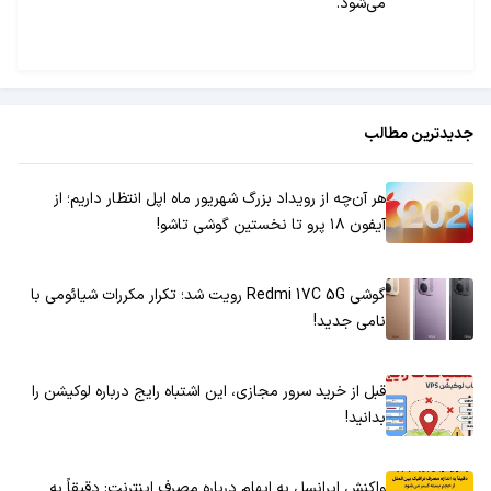
می‌شود.
جدیدترین مطالب
هر آن‌چه از رویداد بزرگ شهریور ماه اپل انتظار داریم؛ از
آیفون ۱۸ پرو تا نخستین گوشی تاشو!
گوشی Redmi 17C 5G رویت شد؛ تکرار مکررات شیائومی با
نامی جدید!
قبل از خرید سرور مجازی، این اشتباه رایج درباره لوکیشن را
بدانید!
واکنش ایرانسل به ابهام درباره مصرف اینترنت: دقیقاً به