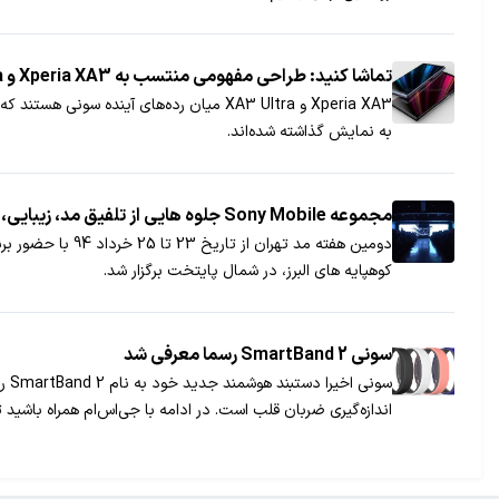
تماشا کنید: طراحی مفهومی منتسب به Xperia XA3 و XA3 Ultra سونی
Xperia XA3 و XA3 Ultra میان رده‌های آی
به نمایش گذاشته شده‌اند.
مجموعه Sony Mobile جلوه‌ هایی از تلفیق مد، زیبایی، ماندگاری و فناوری را در هفته مد تهران به نمایش گذاشت
دومین هفته مد ت
کوهپایه‌ های البرز، در شمال پایتخت برگزار شد.
سونی SmartBand 2 رسما معرفی شد
سو
اندازه‌گیری ضربان قلب است. در ادامه با جی‌اس‌ام همراه باشید ت