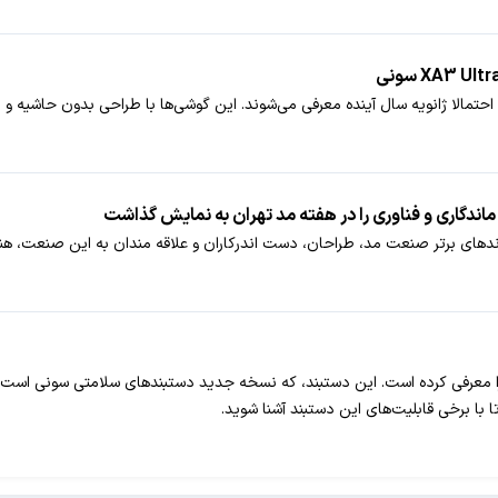
نده سونی هستند که احتمالا ژانویه سال آینده معرفی می‌شوند. این گوشی‌ها با طراحی بدون 
هران از تاریخ 23 تا 25 خرداد 94 با حضور برندهای برتر صنعت مد، طراحان، دست‌ اندرکاران و علاقه‌ مند
نی اخیرا دستبند هوشمند جدید خود به نام SmartBand 2 را معرفی کرده است. این دستبند، که نسخه جدید د
ا با برخی قابلیت‌های این دستبند آشنا شوید.