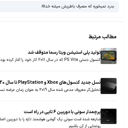
بدرد نمیخوره که مصرف باطریش میشه خداااا
مطالب مرتبط
تولید پلی استیشن ویتا رسما متوقف شد
کنسول دستی PS Vita که در سال 2011 کار خود را آغاز کرده بود، حالا بعد از گذشت 8 سال بالاخره به صورت رسمی متوقف شد و دیگر شاهد تولید این دستگاه نخواهیم بود.
نسل جدید کنسول‌های Xbox و PlayStation تا سال 2020 عرضه نخواهند شد
تحلیل‌گر معروف مدعی شده سال 2019 به عنوان زمان عرضه نسل جدید کنسول‌های بازی، زود است؛ به همین جهت، احتمالاً جانشین Xbox One و PlayStation 4 تا دو سال آینده راهی بازار خواهد شد.
پرچمدار سونی با دوربین 6 تایی در راه است
شایعه شده است سونی یک گوشی هوشمند تازه را با دوربین اصل
رونمایی از آن باشیم.