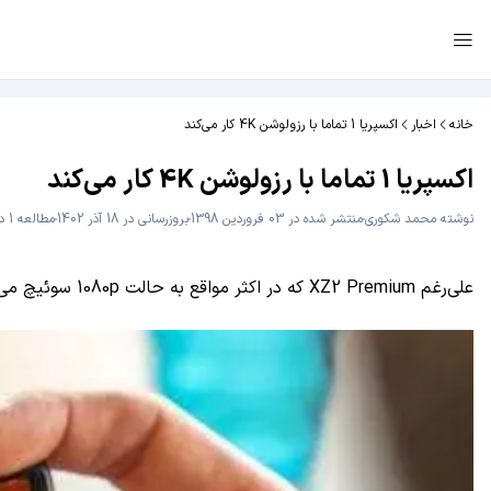
خانه
اخبار
اکسپریا 1 تماما با رزولوشن 4K کار می‌کند
اکسپریا 1 تماما با رزولوشن 4K کار می‌کند
نوشته
محمد شکوری
منتشر شده در 03 فروردین 1398
بروزرسانی در 18 آذر 1402
مطالعه 1 دقیقه
علی‌رغم XZ2 Premium که در اکثر مواقع به حالت 1080p سوئیچ می‌کرد، اکسپریا 1 قرار است همواره با رزولوشن 4K کار کند. اپلیکیشن‌ها به زودی باید خود را آپدیت کنند.