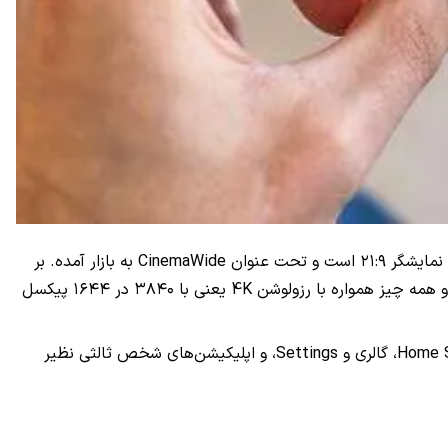
سونی چندی قبلی اکسپریا ۱ را با اولین نمایشگر 4K OLED که تا به حال در یک تلفن هوشمند قرار داده شده معرفی کرد. نسبت تصویر این نمایشگر ۲۱:۹ است و تحت عنوان CinemaWide به بازار آمده. بر
اساس گفته‌های مدیران انجمن رسمی سونی در فضای آنلاین، این نمایشگر مثل XZ2 Premium در اکثر مواقع به حالت 1080p بر نمی‌گردد و همه چیز همواره با رزولوشن 4K یعنی با ۳۸۴۰ در ۱۶۴۴ پیکسل
البته برای اپلیکیشن‌هایی که از کیفیت 4K پشتیبانی نمی‌کنند، حالت Full HD فعال می‌شود. اپلیکیشن‌های بومی این دستگاه مثل Home Screen، گالری و Settings، و اپلیکیشن‌های شخص ثالثی نظیر