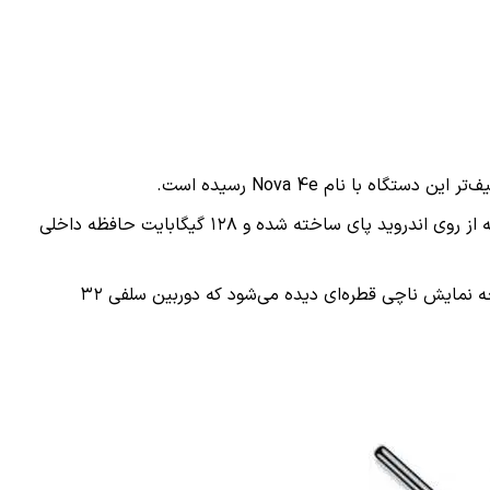
هوآوی Nova 4e از پردازنده Kirin 710 استفاده می‌کند و ۴ یا ۶ گیگابایت رم دارد. این تلفن هوشمند مجهز به رابط کاربری EMUI 9 است که از روی اندروید پای ساخته شده و ۱۲۸ گیگابایت حافظه داخلی
هوآوی Nova 4e نمایشگری ۶.۱۵ اینچی از نوع LCD و با نسبت ۱۹.۵:۹ دارد که رزولوشن آن ۲۳۱۲ در ۱۰۸۰ پیکسل است. در بالای این صفحه نمایش ناچی قطره‌ای دیده می‌شود که دوربین سلفی ۳۲