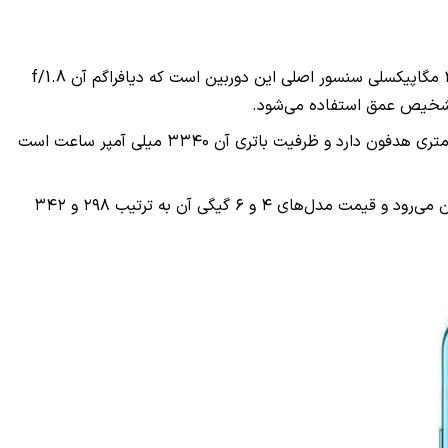
بدنه پشتی این دستگاه از شیشه سه بعدی ساخته شده و دوربینی سه‌گانه متشکل از سنسورهای ۲۴ + ۸ + ۲ مگاپیکسلی دارد. سنسور ۲۴ مگاپیکسلی سنسور اصلی این دوربین است که دیافراگم آن f/1.8
Nova 4e همچنین با قابلیت‌هایی مثل HiVision, GPU Turbo 2.0 و حسگر اثر انگشت فیزیکی به بازار می‌آید. این موبایل جک ۳.۵ میلی متری هدفون دارد و ظرفیت باتری آن ۳۳۴۰ میلی آمپر ساعت است
هوآوی Nova 4e در سه رنگ مشکی طیف‌دار، مشکی نیمه‌شب و سفید مرواریدی عرضه می‌شود. این دستگاه از تاریخ ۲۱ مارس به بازار چین می‌رود و قیمت مدل‌های ۴ و ۶ گیگی آن به ترتیب ۲۹۸ و ۳۴۲