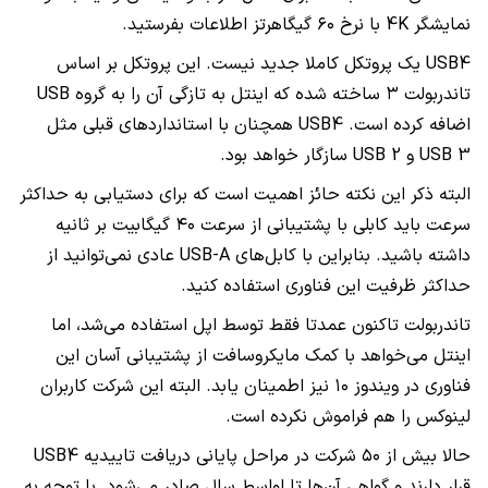
نمایشگر 4K با نرخ ۶۰ گیگاهرتز اطلاعات بفرستید.
USB4 یک پروتکل کاملا جدید نیست. این پروتکل بر اساس
تاندربولت ۳ ساخته شده که اینتل به تازگی آن را به گروه USB
اضافه کرده است. USB4 همچنان با استانداردهای قبلی مثل
USB 3 و USB 2 سازگار خواهد بود.
البته ذکر این نکته حائز اهمیت است که برای دستیابی به حداکثر
سرعت باید کابلی با پشتیبانی از سرعت ۴۰ گیگابیت بر ثانیه
داشته باشید. بنابراین با کابل‌های USB-A عادی نمی‌توانید از
حداکثر ظرفیت این فناوری استفاده کنید.
تاندربولت تاکنون عمدتا فقط توسط اپل استفاده می‌شد، اما
اینتل می‌خواهد با کمک مایکروسافت از پشتیبانی آسان این
فناوری در ویندوز ۱۰ نیز اطمینان یابد. البته این شرکت کاربران
لینوکس را هم فراموش نکرده است.
حالا بیش از ۵۰ شرکت در مراحل پایانی دریافت تاییدیه USB4
قرار دارند و گواهی آن‌ها تا اواسط سال صادر می‌شود. با توجه به