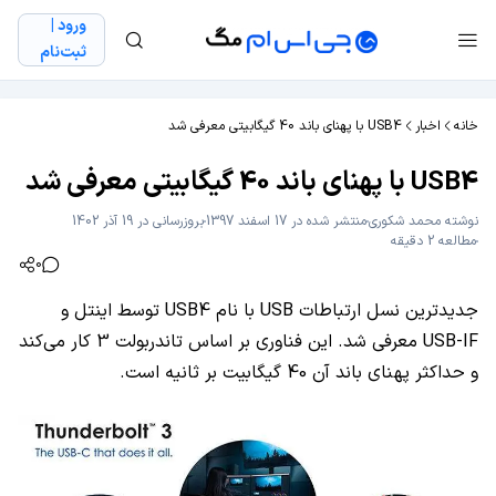
ورود |
ثبت‌نام
خانه
اخبار
USB4 با پهنای باند 40 گیگابیتی معرفی شد
USB4 با پهنای باند 40 گیگابیتی معرفی شد
نوشته
محمد شکوری
منتشر شده در 17 اسفند 1397
بروزرسانی در 19 آذر 1402
مطالعه 2 دقیقه
0
جدیدترین نسل ارتباطات USB با نام USB4 توسط اینتل و
USB-IF معرفی شد. این فناوری بر اساس تاندربولت 3 کار می‌کند
و حداکثر پهنای باند آن 40 گیگابیت بر ثانیه است.