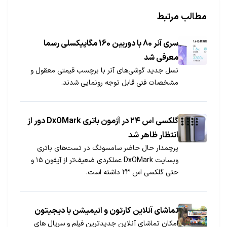
مطالب مرتبط
سری آنر 80 با دوربین 160 مگاپیکسلی رسما
معرفی شد
نسل جدید گوشی‌های آنر با برچسب قیمتی معقول و
مشخصات فنی قابل توجه رونمایی شدند.
گلکسی اس ۲۴ در آزمون باتری DxOMark دور از
انتظار ظاهر شد
پرچمدار حال حاضر سامسونگ در تست‌های باتری
وبسایت DxOMark عملکردی ضعیف‌تر از آیفون ۱۵ و
حتی گلکسی اس ۲۳ داشته است.
تماشای آنلاین کارتون و انیمیشن با دیجیتون
امکان تماشای آنلاین جدیدترین فیلم و سریال های